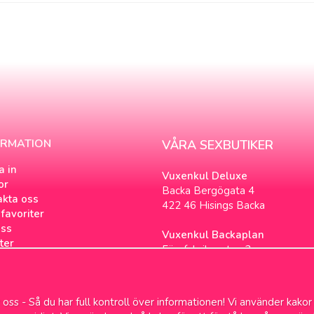
ORMATION
VÅRA SEXBUTIKER
a in
Vuxenkul Deluxe
or
Backa Bergögata 4
akta oss
422 46 Hisings Backa
favoriter
ss
Vuxenkul Backaplan
ter
Färgfabriksgatan 3
tsbrev
417 05 Göteborg
ookies
loggen
oss - Så du har full kontroll över informationen! Vi använder kakor
& Samlevnad