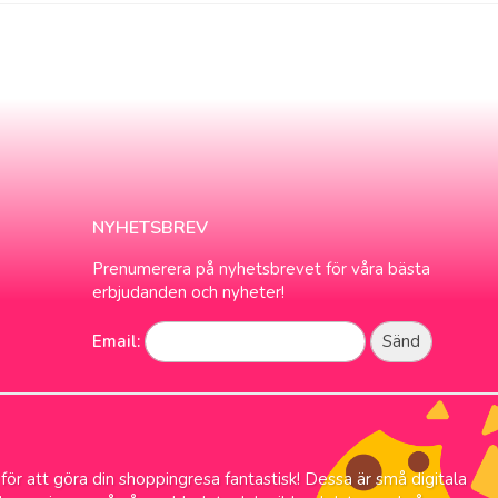
NYHETSBREV
Prenumerera på nyhetsbrevet för våra bästa
erbjudanden och nyheter!
Email:
 för att göra din shoppingresa fantastisk! Dessa är små digitala