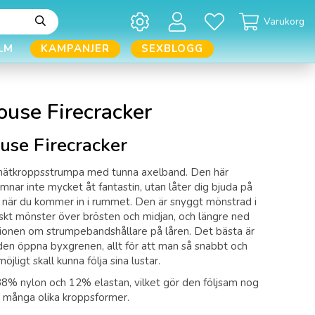
Varukorg
LM
KAMPANJER
SEXBLOGG
ouse Firecracker
use Firecracker
 nätkroppsstrumpa med tunna axelband. Den här
ämnar inte mycket åt fantastin, utan låter dig bjuda på
 när du kommer in i rummet. Den är snyggt mönstrad i
skt mönster över brösten och midjan, och längre ned
sionen om strumpebandshållare på låren. Det bästa är
t den öppna byxgrenen, allt för att man så snabbt och
jligt skall kunna följa sina lustar.
 88% nylon och 12% elastan, vilket gör den följsam nog
å många olika kroppsformer.