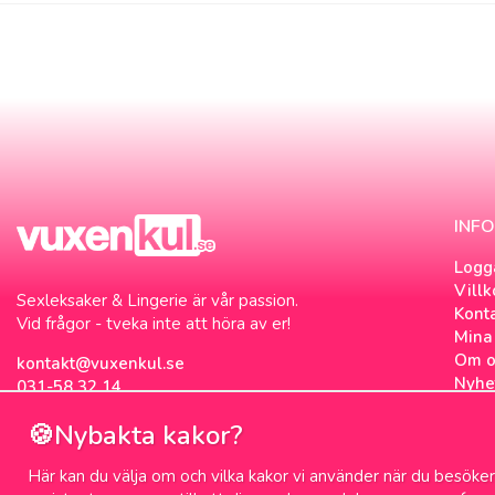
INF
Logg
Villk
Sexleksaker & Lingerie är vår passion.
Kont
Vid frågor - tveka inte att höra av er!
Mina 
Om o
kontakt@vuxenkul.se
Nyhe
031-58 32 14
Nyhe
🍪Nybakta kakor?
Om c
Sexb
Här kan du välja om och vilka kakor vi använder när du besöker 
Sex 