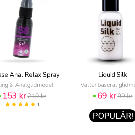
ase Anal Relax Spray
Liquid Silk
ting & Analglidmedel
Vattenbaserat glidm
153 kr
69 kr
219 kr
99 kr
1
POPULÄR!