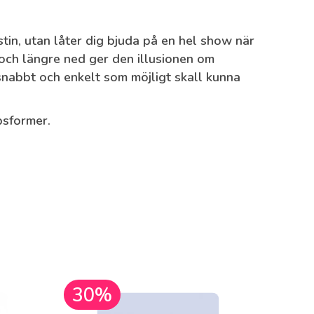
in, utan låter dig bjuda på en hel show när
 och längre ned ger den illusionen om
snabbt och enkelt som möjligt skall kunna
psformer.
30%
30