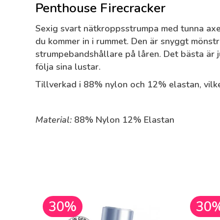
Penthouse Firecracker
Sexig svart nätkroppsstrumpa med tunna axelb
du kommer in i rummet. Den är snyggt mönstra
strumpebandshållare på låren. Det bästa är j
följa sina lustar.
Tillverkad i 88% nylon och 12% elastan, vil
Material:
88% Nylon 12% Elastan
30%
30