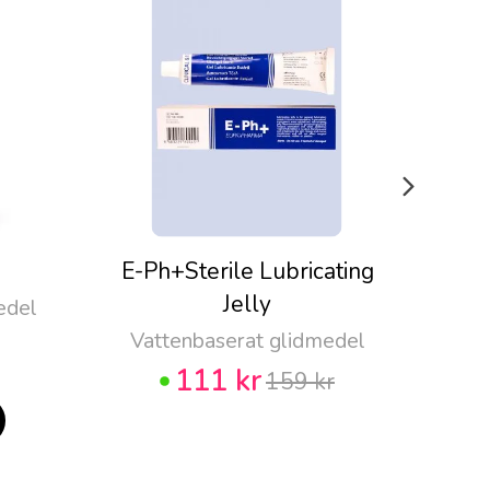
E-Ph+Sterile Lubricating
Pju
Jelly
edel
Vattenbaserat glidmedel
111 kr
159 kr