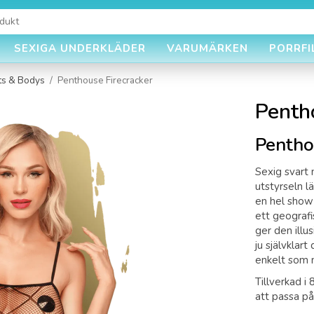
SEXIGA UNDERKLÄDER
VARUMÄRKEN
PORRFI
ts & Bodys
/
Penthouse Firecracker
Penth
Pentho
Sexig svart
utstyrseln l
en hel show
ett geografi
ger den illu
ju självklar
enkelt som mö
Tillverkad i
att passa p