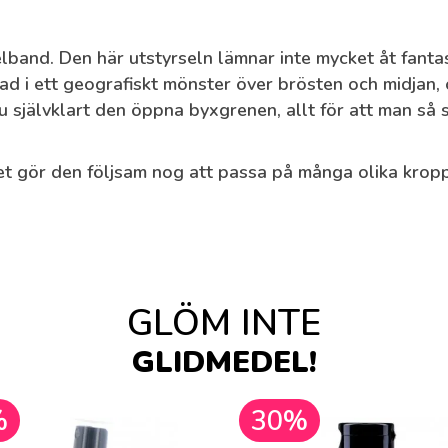
and. Den här utstyrseln lämnar inte mycket åt fantast
d i ett geografiskt mönster över brösten och midjan,
u självklart den öppna byxgrenen, allt för att man så 
ket gör den följsam nog att passa på många olika krop
GLÖM INTE
GLIDMEDEL!
%
30%