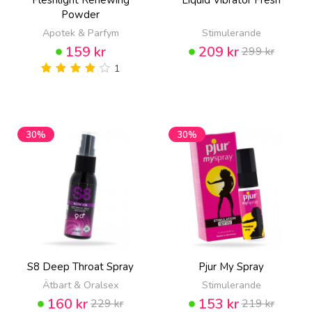
Fleshlight Renewing
Liquid Vibrator Fresh
Powder
Apotek & Parfym
Stimulerande
159 kr
209 kr
299 kr
1
30%
30%
S8 Deep Throat Spray
Pjur My Spray
Ätbart & Oralsex
Stimulerande
160 kr
153 kr
229 kr
219 kr