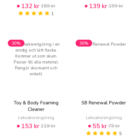
132 kr
139 kr
189 kr
199 kr
1
30%
30%
Toy & Body Foaming
S8 Renewal Powder
Cleaner
Leksaksrengöring
Leksaksrengöring
153 kr
55 kr
219 kr
79 kr
5