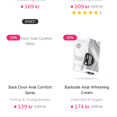
169 kr
209 kr
299 kr
1
NYHET!
30%
30%
Back Door Anal Comfort
Backside Anal Whitening
Spray
Cream
Fisting & Analglidmedel
Intimvård & Hygien
139 kr
174 kr
199 kr
249 kr