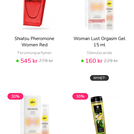
Shiatsu Pheromone
Woman Lust Orgasm Gel
Women Red
15 ml
Feromonparfymer
Stimulerande
545 kr
160 kr
779 kr
229 kr
NYHET!
30%
30%