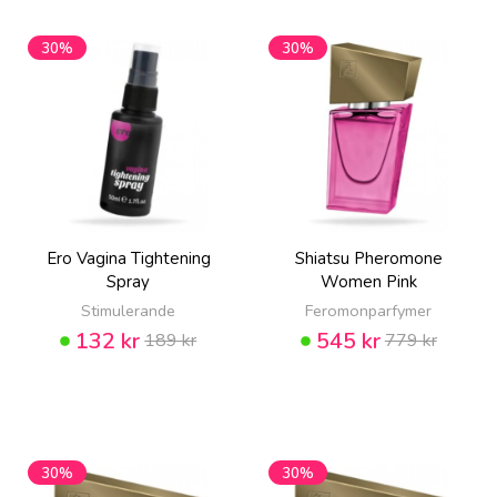
30%
30%
Ero Vagina Tightening
Shiatsu Pheromone
Spray
Women Pink
Stimulerande
Feromonparfymer
132 kr
545 kr
189 kr
779 kr
30%
30%