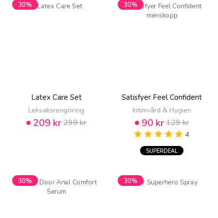
30%
30%
Latex Care Set
Satisfyer Feel Confident
Leksaksrengöring
Intimvård & Hygien
209 kr
90 kr
299 kr
129 kr
4
SUPERDEAL
30%
30%