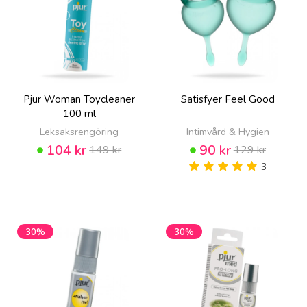
Pjur Woman Toycleaner
Satisfyer Feel Good
100 ml
Leksaksrengöring
Intimvård & Hygien
104 kr
90 kr
149 kr
129 kr
3
30%
30%