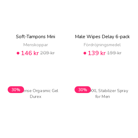
Soft-Tampons Mini
Male Wipes Delay 6-pack
Menskoppar
Fördröjningsmedel
146 kr
139 kr
209 kr
199 kr
30%
30%