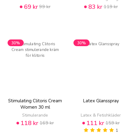
69 kr
83 kr
99 kr
119 kr
30%
30%
Stimulating Clitoris Cream
Latex Glansspray
Women 30 ml
Stimulerande
Latex & Fetishkläder
118 kr
111 kr
169 kr
159 kr
1