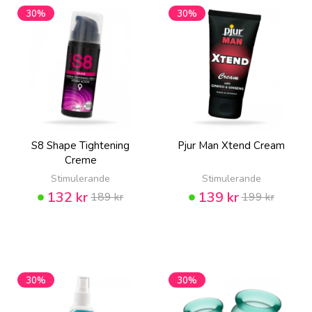
30%
30%
S8 Shape Tightening
Pjur Man Xtend Cream
Creme
Stimulerande
Stimulerande
132 kr
139 kr
189 kr
199 kr
30%
30%