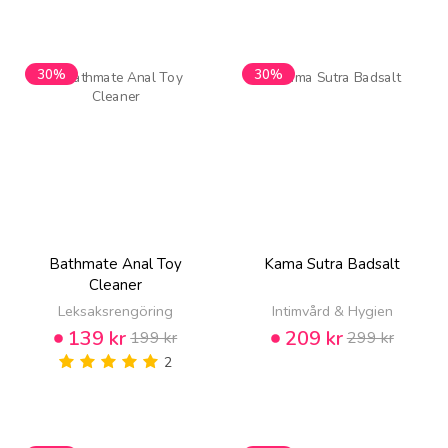
30%
30%
Bathmate Anal Toy
Kama Sutra Badsalt
Cleaner
Leksaksrengöring
Intimvård & Hygien
139 kr
209 kr
199 kr
299 kr
2