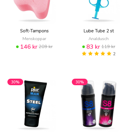
Soft-Tampons
Lube Tube 2 st
Menskoppar
Analdusch
146 kr
83 kr
209 kr
119 kr
2
30%
30%