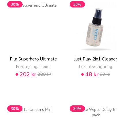
30%
30%
Pjur Superhero Ultimate
Just Play 2in1 Cleaner
Fördröjningsmedel
Leksaksrengöring
202 kr
48 kr
289 kr
69 kr
30%
30%