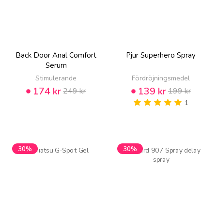
Back Door Anal Comfort
Pjur Superhero Spray
Serum
Stimulerande
Fördröjningsmedel
174 kr
139 kr
249 kr
199 kr
1
30%
30%