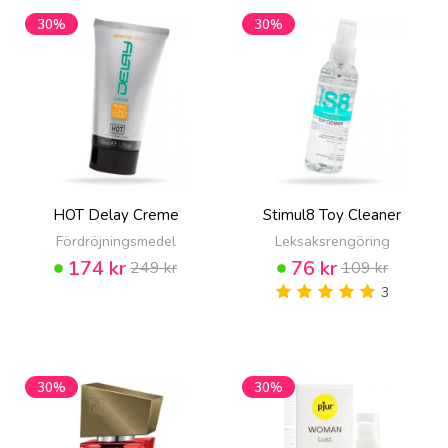
30%
30%
HOT Delay Creme
Stimul8 Toy Cleaner
Fördröjningsmedel
Leksaksrengöring
174 kr
76 kr
249 kr
109 kr
3
30%
30%