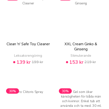
Clean 'n' Safe Toy Cleaner
XXL Cream Ginko &
Ginseng
Leksaksrengöring
Stimulerande
139 kr
153 kr
199 kr
219 kr
30%
30%