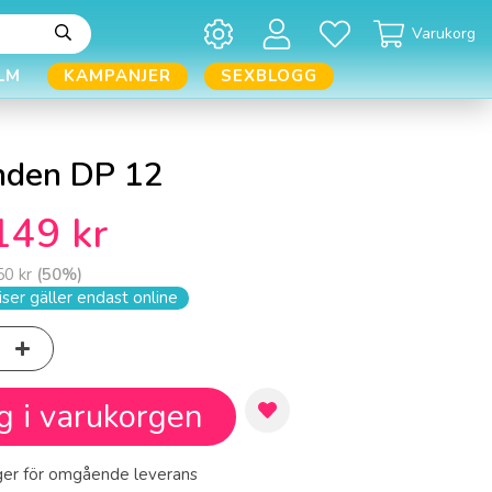
Varukorg
LM
KAMPANJER
SEXBLOGG
nden DP 12
149 kr
50 kr
(
50
%)
ser gäller endast online
g i varukorgen
ager för omgående leverans