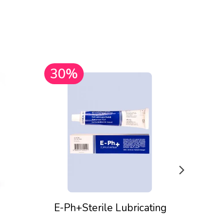
30%
30
E-Ph+Sterile Lubricating
Pju