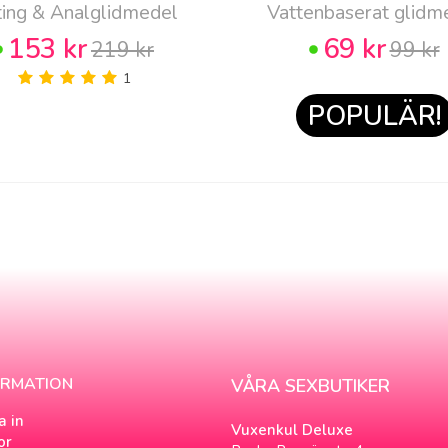
ting & Analglidmedel
Vattenbaserat glidm
153 kr
69 kr
219 kr
99 kr
1
POPULÄR!
ORMATION
VÅRA SEXBUTIKER
a in
Vuxenkul Deluxe
or