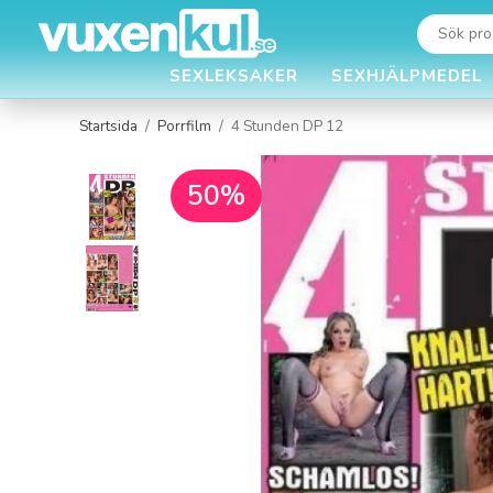
SEXLEKSAKER
SEXHJÄLPMEDEL
Startsida
/
Porrfilm
/
4 Stunden DP 12
50%