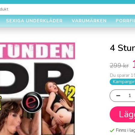
SEXIGA UNDERKLÄDER
VARUMÄRKEN
PORRFI
4 Stu
299 kr
Du sparar
1
Kampanjpri
Läg
Finns i l