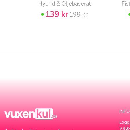
Hybrid & Oljebaserat
Fis
139 kr
199 kr
INF
Logg
Villk