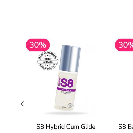
30%
30
S8 Hybrid Cum Glide
S8 E