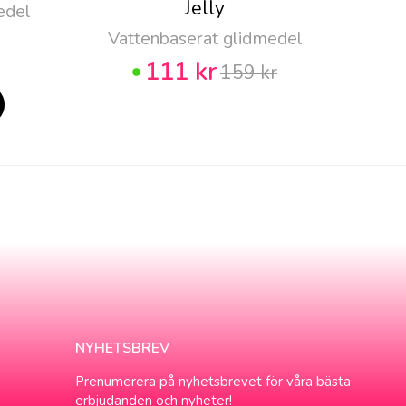
Jelly
edel
Vattenbaserat glidmedel
111 kr
159 kr
NYHETSBREV
Prenumerera på nyhetsbrevet för våra bästa
erbjudanden och nyheter!