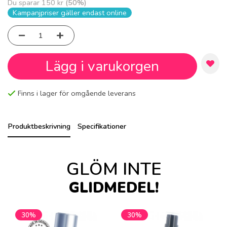
Du sparar
150 kr
(
50
%)
Kampanjpriser gäller endast online
Lägg i varukorgen
Finns i lager för omgående leverans
Produktbeskrivning
Specifikationer
GLÖM INTE
GLIDMEDEL!
30%
30%