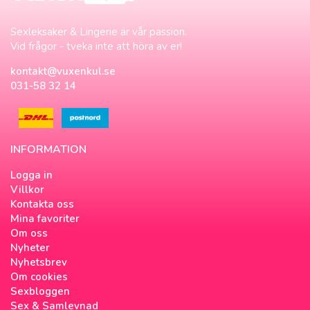
Sexleksaker & Lingerie är vår passion.
Vid frågor - tveka inte att höra av er!
kontakt@vuxenkul.se
031-58 32 14
INFORMATION
Logga in
Villkor
Kontakta oss
Mina favoriter
Om oss
Nyheter
Nyhetsbrev
Om cookies
Sexbloggen
Sex & Samlevnad