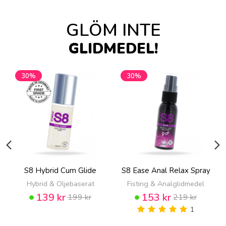
GLÖM INTE
GLIDMEDEL!
30%
30%
S8 Hybrid Cum Glide
S8 Ease Anal Relax Spray
Hybrid & Oljebaserat
Fisting & Analglidmedel
139 kr
153 kr
199 kr
219 kr
1