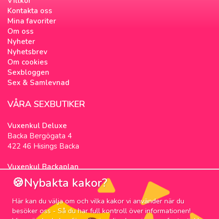
Villkor
Kontakta oss
Mina favoriter
Om oss
Nyheter
Nyhetsbrev
Om cookies
Sexbloggen
Sex & Samlevnad
VÅRA SEXBUTIKER
Vuxenkul Deluxe
Backa Bergögata 4
422 46 Hisings Backa
Vuxenkul Backaplan
Färgfabriksgatan 3
🍪Nybakta kakor?
417 05 Göteborg
Här kan du välja om och vilka kakor vi använder när du
NYHETSBREV
besöker oss - Så du har full kontroll över informationen!