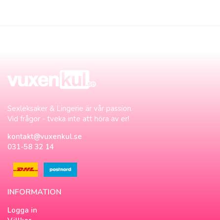
Sexleksaker & Lingerie är vår passion.
Vid frågor - tveka inte att höra av er!
kontakt@vuxenkul.se
031-58 32 14
INFORMATION
Logga in