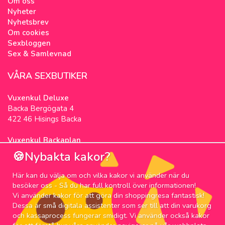
Om oss
Nyheter
Nyhetsbrev
Om cookies
Sexbloggen
Sex & Samlevnad
VÅRA SEXBUTIKER
Vuxenkul Deluxe
Backa Bergögata 4
422 46 Hisings Backa
Vuxenkul Backaplan
Färgfabriksgatan 3
🍪Nybakta kakor?
417 05 Göteborg
Här kan du välja om och vilka kakor vi använder när du
NYHETSBREV
besöker oss - Så du har full kontroll över informationen!
Vi använder kakor för att göra din shoppingresa fantastisk!
Prenumerera på nyhetsbrevet för våra bästa
Dessa är små digitala assistenter som ser till att din varukorg
erbjudanden och nyheter!
och kassaprocess fungerar smidigt. Vi använder också kakor