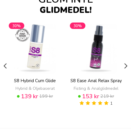
GLIDMEDEL!
30%
30%
S8 Hybrid Cum Glide
S8 Ease Anal Relax Spray
Hybrid & Oljebaserat
Fisting & Analglidmedel
139 kr
153 kr
199 kr
219 kr
1