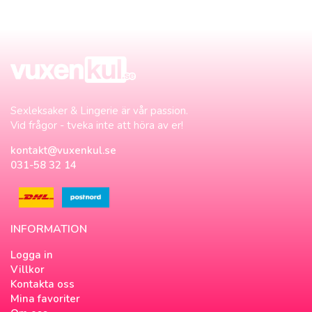
Sexleksaker & Lingerie är vår passion.
Vid frågor - tveka inte att höra av er!
kontakt@vuxenkul.se
031-58 32 14
INFORMATION
Logga in
Villkor
Kontakta oss
Mina favoriter