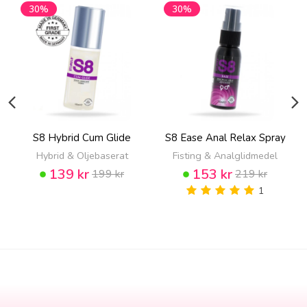
30%
30%
S8 Hybrid Cum Glide
S8 Ease Anal Relax Spray
Hybrid & Oljebaserat
Fisting & Analglidmedel
139 kr
153 kr
199 kr
219 kr
1