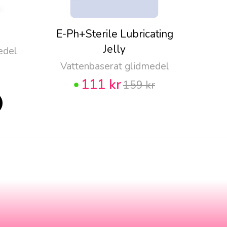
E-Ph+Sterile Lubricating
Pju
Jelly
edel
Vattenbaserat glidmedel
111 kr
159 kr