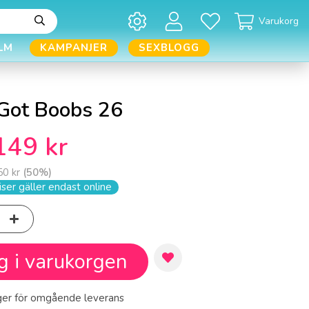
Varukorg
LM
KAMPANJER
SEXBLOGG
Got Boobs 26
149 kr
50 kr
(
50
%)
ser gäller endast online
g i varukorgen
ager för omgående leverans