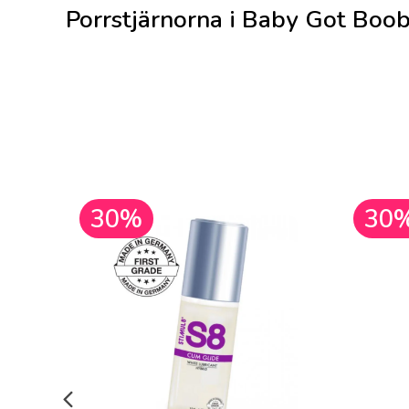
Porrstjärnorna i Baby Got Boo
30%
30