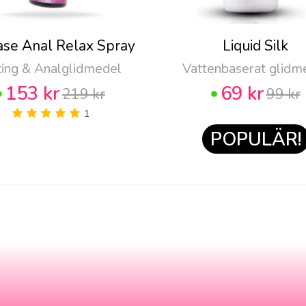
ase Anal Relax Spray
Liquid Silk
ting & Analglidmedel
Vattenbaserat glidm
153 kr
69 kr
219 kr
99 kr
1
POPULÄR!