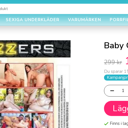
SEXIGA UNDERKLÄDER
VARUMÄRKEN
PORRFI
Baby 
299 kr
Du sparar
1
Kampanjpri
Läg
Finns i l