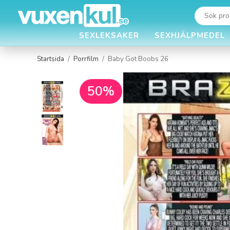
SEXLEKSAKER
SEXHJÄLPMEDEL
Startsida
/
Porrfilm
/
Baby Got Boobs 26
50%