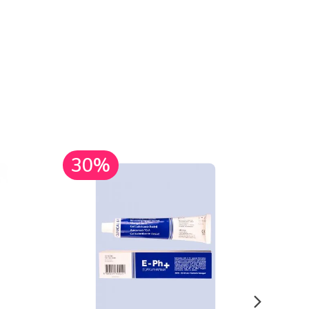
30%
30