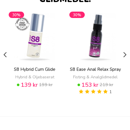
30%
30%
S8 Hybrid Cum Glide
S8 Ease Anal Relax Spray
Hybrid & Oljebaserat
Fisting & Analglidmedel
139 kr
153 kr
199 kr
219 kr
1