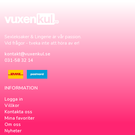
Sexleksaker & Lingerie är vår passion.
Vid frågor - tveka inte att höra av er!
kontakt@vuxenkul.se
031-58 32 14
INFORMATION
Logga in
Villkor
Kontakta oss
Mina favoriter
Om oss
Nyheter