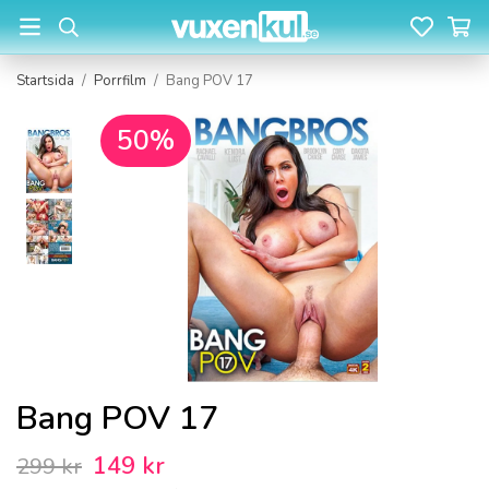
Startsida
/
Porrfilm
/
Bang POV 17
50%
Bang POV 17
149 kr
299 kr