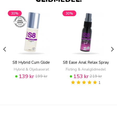
30%
30%
S8 Hybrid Cum Glide
S8 Ease Anal Relax Spray
Hybrid & Oljebaserat
Fisting & Analglidmedel
139 kr
153 kr
199 kr
219 kr
1