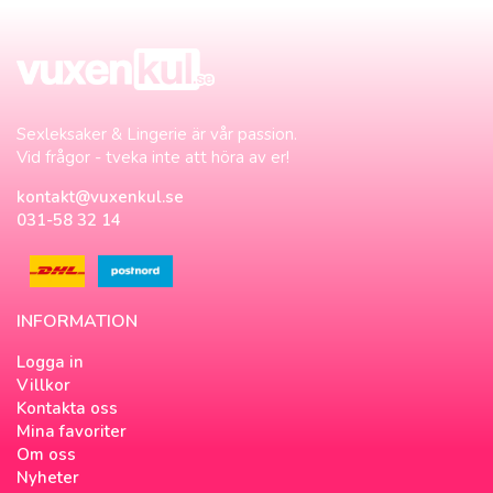
Sexleksaker & Lingerie är vår passion.
Vid frågor - tveka inte att höra av er!
kontakt@vuxenkul.se
031-58 32 14
INFORMATION
Logga in
Villkor
Kontakta oss
Mina favoriter
Om oss
Nyheter