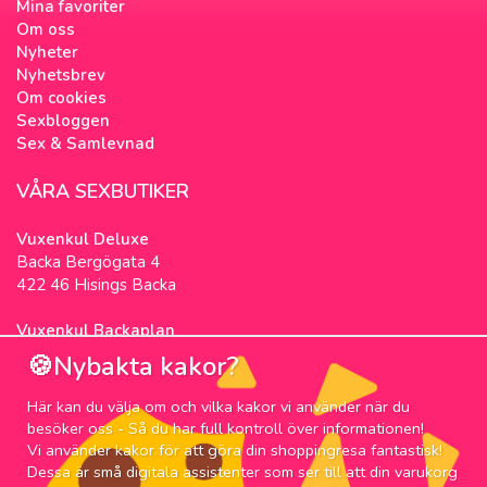
Mina favoriter
Om oss
Nyheter
Nyhetsbrev
Om cookies
Sexbloggen
Sex & Samlevnad
VÅRA SEXBUTIKER
Vuxenkul Deluxe
Backa Bergögata 4
422 46 Hisings Backa
Vuxenkul Backaplan
Färgfabriksgatan 3
🍪Nybakta kakor?
417 05 Göteborg
Här kan du välja om och vilka kakor vi använder när du
NYHETSBREV
besöker oss - Så du har full kontroll över informationen!
Vi använder kakor för att göra din shoppingresa fantastisk!
Prenumerera på nyhetsbrevet för våra bästa
Dessa är små digitala assistenter som ser till att din varukorg
erbjudanden och nyheter!