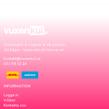
Sexleksaker & Lingerie är vår passion.
Vid frågor - tveka inte att höra av er!
kontakt@vuxenkul.se
031-58 32 14
INFORMATION
Logga in
Villkor
Kontakta oss