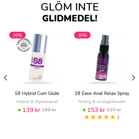
GLÖM INTE
GLIDMEDEL!
30%
30%
S8 Hybrid Cum Glide
S8 Ease Anal Relax Spray
Hybrid & Oljebaserat
Fisting & Analglidmedel
139 kr
153 kr
199 kr
219 kr
1