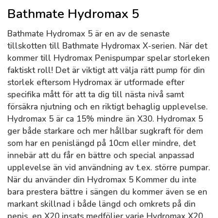
Bathmate Hydromax 5
Bathmate Hydromax 5 är en av de senaste
tillskotten till Bathmate Hydromax X-serien. När det
kommer till Hydromax Penispumpar spelar storleken
faktiskt roll! Det är viktigt att välja rätt pump för din
storlek eftersom Hydromax är utformade efter
specifika mått för att ta dig till nästa nivå samt
försäkra njutning och en riktigt behaglig upplevelse.
Hydromax 5 är ca 15% mindre än X30. Hydromax 5
ger både starkare och mer hållbar sugkraft för dem
som har en penislängd på 10cm eller mindre, det
innebär att du får en bättre och special anpassad
upplevelse än vid användning av t.ex. större pumpar.
När du använder din Hydromax 5 Kommer du inte
bara prestera bättre i sängen du kommer även se en
markant skillnad i både längd och omkrets på din
penis. en X20 insats medföljer varje Hydromax X20