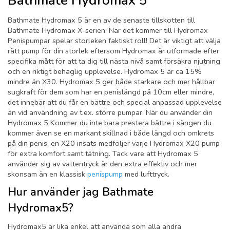
Bathmate Hydromax 5
Bathmate Hydromax 5 är en av de senaste tillskotten till
Bathmate Hydromax X-serien. När det kommer till Hydromax
Penispumpar spelar storleken faktiskt roll! Det är viktigt att välja
rätt pump för din storlek eftersom Hydromax är utformade efter
specifika mått för att ta dig till nästa nivå samt försäkra njutning
och en riktigt behaglig upplevelse. Hydromax 5 är ca 15%
mindre än X30. Hydromax 5 ger både starkare och mer hållbar
sugkraft för dem som har en penislängd på 10cm eller mindre,
det innebär att du får en bättre och special anpassad upplevelse
än vid användning av t.ex. större pumpar. När du använder din
Hydromax 5 Kommer du inte bara prestera bättre i sängen du
kommer även se en markant skillnad i både längd och omkrets
på din penis. en X20 insats medföljer varje Hydromax X20 pump
för extra komfort samt tätning. Tack vare att Hydromax 5
använder sig av vattentryck är den extra effektiv och mer
skonsam än en klassisk
penispump
med lufttryck.
Hur använder jag Bathmate
Hydromax5?
Hydromax5 är lika enkel att använda som alla andra