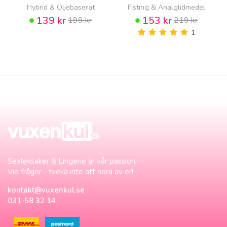
Hybrid & Oljebaserat
Fisting & Analglidmedel
139 kr
153 kr
199 kr
219 kr
1
Sexleksaker & Lingerie är vår passion.
Vid frågor - tveka inte att höra av er!
kontakt@vuxenkul.se
031-58 32 14