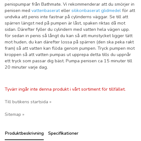
penispumpar från Bathmate. Vi rekommenderar att du smörjer in
penisen med
vattenbaserat
eller
silikonbaserat glidmedel
för att
undvika att penis inte fastnar på cylinderns väggar. Se till att
spärren längst ned på pumpen är låst, spaken riktas då mot
sidan. Därefter fyller du cylindern med vatten hela vägen upp.
för sedan in penis så långt du kan så att munstycket ligger tätt
mot huden, du kan därefter lossa på spärren (den ska peka rakt
fram) så att vatten kan flöda genom pumpen. Tryck pumpen mot
kroppen så att vatten pumpas ut upprepa detta tills du uppnår
ett tryck som passar dig bäst. Pumpa penisen ca 15 minuter till
20 minuter varje dag.
Tyvärr ingår inte denna produkt i vårt sortiment för tillfället.
Till butikens startsida »
Sitemap »
Produktbeskrivning
Specifikationer