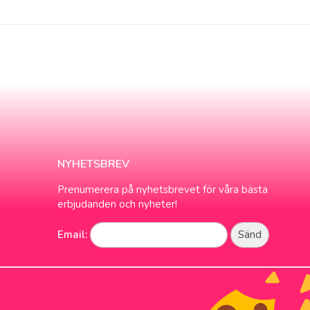
NYHETSBREV
Prenumerera på nyhetsbrevet för våra bästa
erbjudanden och nyheter!
Email: