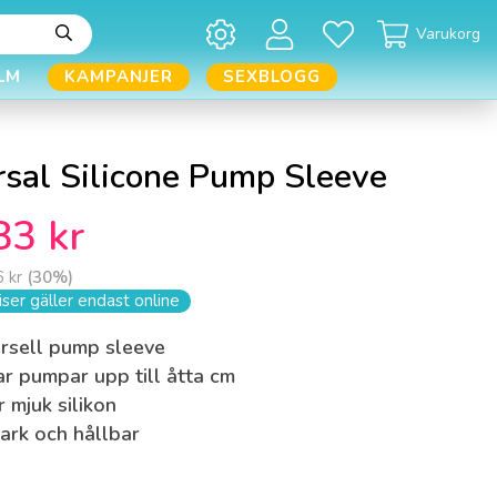
Varukorg
LM
KAMPANJER
SEXBLOGG
rsal Silicone Pump Sleeve
83 kr
 kr
(
30
%)
ser gäller endast online
rsell pump sleeve
r pumpar upp till åtta cm
 mjuk silikon
tark och hållbar