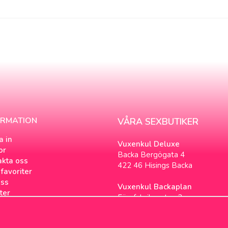
ORMATION
VÅRA SEXBUTIKER
a in
Vuxenkul Deluxe
or
Backa Bergögata 4
akta oss
422 46 Hisings Backa
favoriter
ss
Vuxenkul Backaplan
ter
Färgfabriksgatan 3
tsbrev
417 05 Göteborg
ookies
loggen