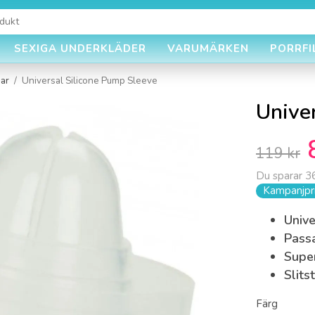
SEXIGA UNDERKLÄDER
VARUMÄRKEN
PORRFI
ar
/
Universal Silicone Pump Sleeve
Unive
119 kr
Du sparar
36
Kampanjpri
Unive
Passa
Super
Slits
Färg