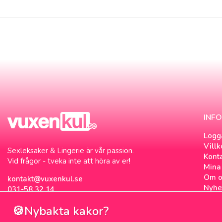
INF
Logg
Villk
Sexleksaker & Lingerie är vår passion.
Kont
Vid frågor - tveka inte att höra av er!
Mina 
Om o
kontakt@vuxenkul.se
Nyhe
031-58 32 14
Nyhe
🍪Nybakta kakor?
Om c
Sexb