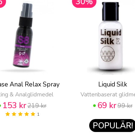
%
30%
ase Anal Relax Spray
Liquid Silk
ting & Analglidmedel
Vattenbaserat glidm
153 kr
69 kr
219 kr
99 kr
1
POPULÄR!