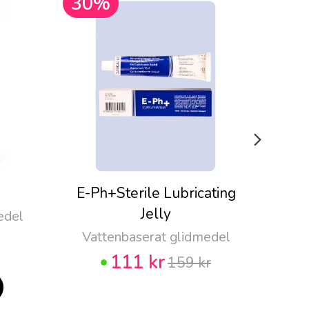
30%
30
E-Ph+Sterile Lubricating
Pju
Jelly
edel
Vattenbaserat glidmedel
111 kr
159 kr