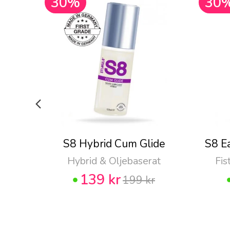
30%
30
S8 Hybrid Cum Glide
S8 E
Hybrid & Oljebaserat
Fis
139 kr
199 kr