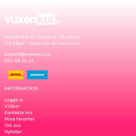
Sexleksaker & Lingerie är vår passion.
Vid frågor - tveka inte att höra av er!
kontakt@vuxenkul.se
031-58 32 14
INFORMATION
Logga in
Villkor
Kontakta oss
Mina favoriter
Om oss
Nyheter