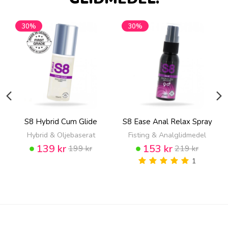
30%
30%
S8 Hybrid Cum Glide
S8 Ease Anal Relax Spray
Hybrid & Oljebaserat
Fisting & Analglidmedel
139 kr
153 kr
199 kr
219 kr
1