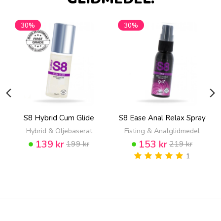
30%
30%
S8 Hybrid Cum Glide
S8 Ease Anal Relax Spray
Hybrid & Oljebaserat
Fisting & Analglidmedel
139 kr
153 kr
199 kr
219 kr
1