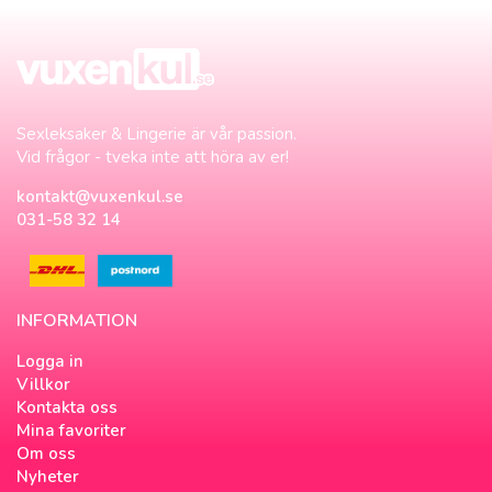
Sexleksaker & Lingerie är vår passion.
Vid frågor - tveka inte att höra av er!
kontakt@vuxenkul.se
031-58 32 14
INFORMATION
Logga in
Villkor
Kontakta oss
Mina favoriter
Om oss
Nyheter