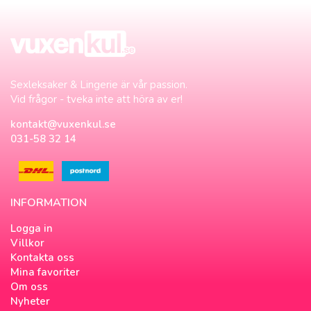
Sexleksaker & Lingerie är vår passion.
Vid frågor - tveka inte att höra av er!
kontakt@vuxenkul.se
031-58 32 14
INFORMATION
Logga in
Villkor
Kontakta oss
Mina favoriter
Om oss
Nyheter