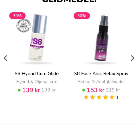
30%
30%
S8 Hybrid Cum Glide
S8 Ease Anal Relax Spray
Hybrid & Oljebaserat
Fisting & Analglidmedel
139 kr
153 kr
199 kr
219 kr
1