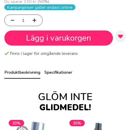
Du sparar
150 kr
(
50
%)
Kampanjpriser gäller endast online
Lägg i varukorgen
Finns i lager för omgående leverans
Produktbeskrivning
Specifikationer
GLÖM INTE
GLIDMEDEL!
30%
30%