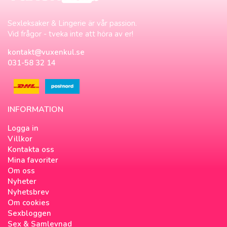
Sexleksaker & Lingerie är vår passion.
Vid frågor - tveka inte att höra av er!
kontakt@vuxenkul.se
031-58 32 14
INFORMATION
Logga in
Villkor
Kontakta oss
Mina favoriter
Om oss
Nyheter
Nyhetsbrev
Om cookies
Sexbloggen
Sex & Samlevnad