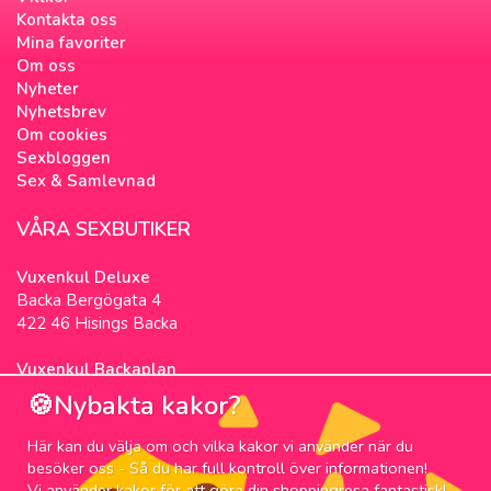
Kontakta oss
Mina favoriter
Om oss
Nyheter
Nyhetsbrev
Om cookies
Sexbloggen
Sex & Samlevnad
VÅRA SEXBUTIKER
Vuxenkul Deluxe
Backa Bergögata 4
422 46 Hisings Backa
Vuxenkul Backaplan
Färgfabriksgatan 3
🍪Nybakta kakor?
417 05 Göteborg
Här kan du välja om och vilka kakor vi använder när du
NYHETSBREV
besöker oss - Så du har full kontroll över informationen!
Vi använder kakor för att göra din shoppingresa fantastisk!