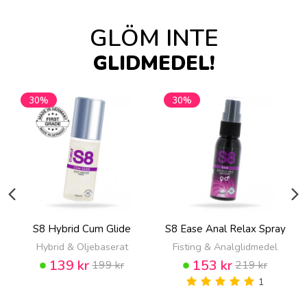
GLÖM INTE
GLIDMEDEL!
30%
30%
S8 Hybrid Cum Glide
S8 Ease Anal Relax Spray
Hybrid & Oljebaserat
Fisting & Analglidmedel
139 kr
153 kr
199 kr
219 kr
1