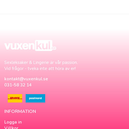
Sexleksaker & Lingerie är vår passion.
Vid frågor - tveka inte att höra av er!
kontakt@vuxenkul.se
031-58 32 14
INFORMATION
Logga in
Villkor