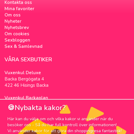
Kontakta oss
Mina favoriter
Om oss
Nyheter
Nyhetsbrev
Om cookies
Sexbloggen
Sex & Samlevnad
VÅRA SEXBUTIKER
Vuxenkul Deluxe
Backa Bergögata 4
422 46 Hisings Backa
Vuxenkul Backaplan
Färgfabriksgatan 3
🍪Nybakta kakor?
417 05 Göteborg
Här kan du välja om och vilka kakor vi använder när du
NYHETSBREV
besöker oss - Så du har full kontroll över informationen!
Vi använder kakor för att göra din shoppingresa fantastisk!
Prenumerera på nyhetsbrevet för våra bästa