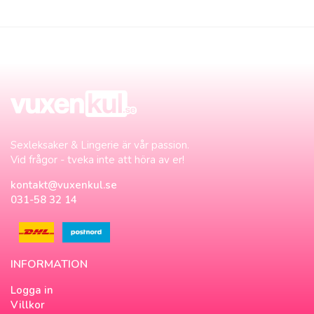
Sexleksaker & Lingerie är vår passion.
Vid frågor - tveka inte att höra av er!
kontakt@vuxenkul.se
031-58 32 14
INFORMATION
Logga in
Villkor