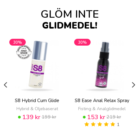
GLÖM INTE
GLIDMEDEL!
30%
30%
S8 Hybrid Cum Glide
S8 Ease Anal Relax Spray
Hybrid & Oljebaserat
Fisting & Analglidmedel
139 kr
153 kr
199 kr
219 kr
1