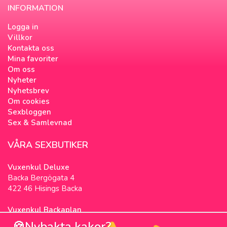
INFORMATION
Logga in
Villkor
Kontakta oss
Mina favoriter
Om oss
Nyheter
Nyhetsbrev
Om cookies
Sexbloggen
Sex & Samlevnad
VÅRA SEXBUTIKER
Vuxenkul Deluxe
Backa Bergögata 4
422 46 Hisings Backa
Vuxenkul Backaplan
Färgfabriksgatan 3
🍪Nybakta kakor?