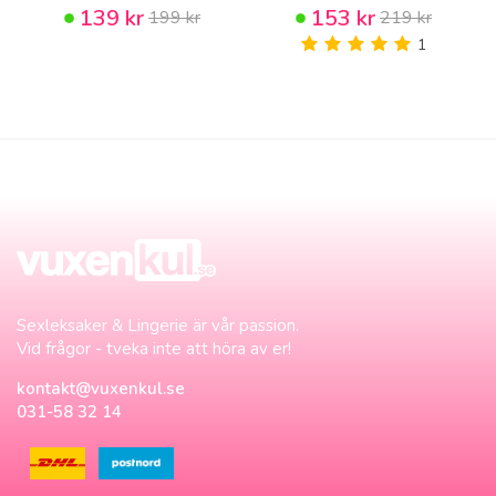
139 kr
153 kr
199 kr
219 kr
1
Sexleksaker & Lingerie är vår passion.
Vid frågor - tveka inte att höra av er!
kontakt@vuxenkul.se
031-58 32 14