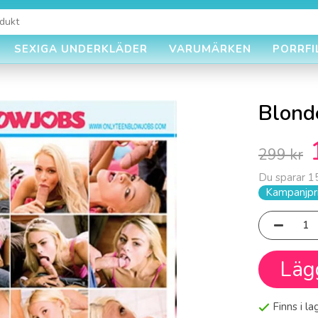
SEXIGA UNDERKLÄDER
VARUMÄRKEN
PORRFI
Blonde
299 kr
Du sparar
1
Kampanjpri
Läg
Finns i l