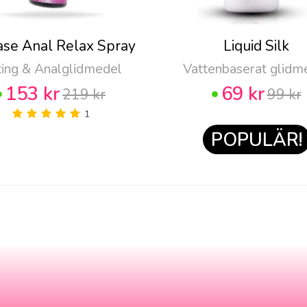
ase Anal Relax Spray
Liquid Silk
ting & Analglidmedel
Vattenbaserat glidm
153 kr
69 kr
219 kr
99 kr
1
POPULÄR!