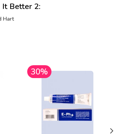
 Better 2:
d Hart
30%
30