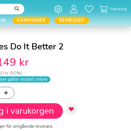
Varukorg
LM
KAMPANJER
SEXBLOGG
s Do It Better 2
149 kr
50 kr
(
50
%)
ser gäller endast online
g i varukorgen
ager för omgående leverans