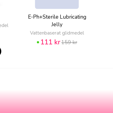
E-Ph+Sterile Lubricating
Pju
Jelly
edel
Vattenbaserat glidmedel
111 kr
159 kr