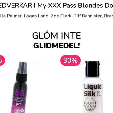
RKAR I My XXX Pass Blondes Do It
lle Palmer, Logan Long, Zoe Clark, Tiff Bannister, Bra
GLÖM INTE
GLIDMEDEL!
%
30%