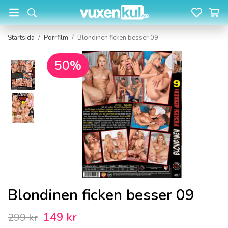
Startsida
/
Porrfilm
/
Blondinen ficken besser 09
50%
Blondinen ficken besser 09
149 kr
299 kr