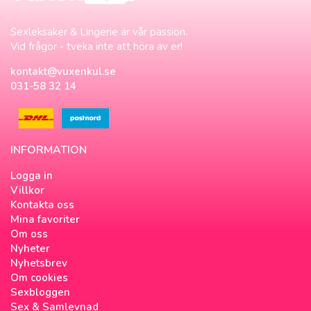
Sexleksaker & Lingerie är vår passion.
Vid frågor - tveka inte att höra av er!
kontakt@vuxenkul.se
031-58 32 14
INFORMATION
Logga in
Villkor
Kontakta oss
Mina favoriter
Om oss
Nyheter
Nyhetsbrev
Om cookies
Sexbloggen
Sex & Samlevnad