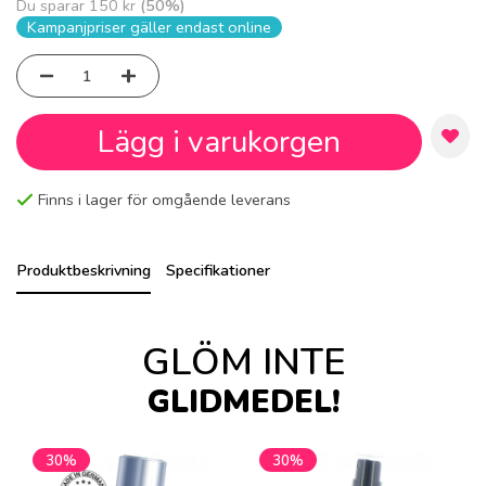
Du sparar
150 kr
(
50
%)
Kampanjpriser gäller endast online
Lägg i varukorgen
Finns i lager för omgående leverans
Produktbeskrivning
Specifikationer
GLÖM INTE
GLIDMEDEL!
30%
30%