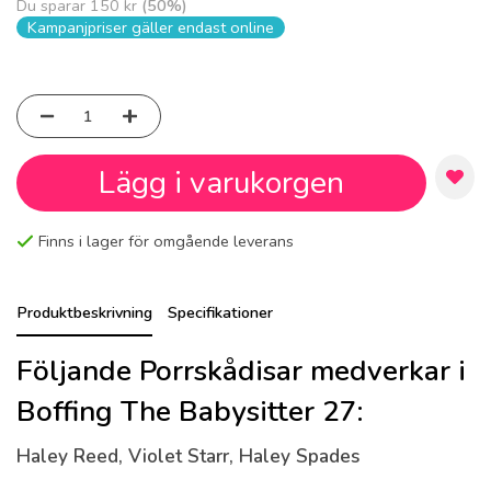
Du sparar
150 kr
(
50
%)
Kampanjpriser gäller endast online
Lägg i varukorgen
Finns i lager för omgående leverans
Produktbeskrivning
Specifikationer
Följande Porrskådisar medverkar i
Boffing The Babysitter 27:
Haley Reed, Violet Starr, Haley Spades