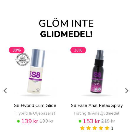
GLÖM INTE
GLIDMEDEL!
30%
30%
S8 Hybrid Cum Glide
S8 Ease Anal Relax Spray
Hybrid & Oljebaserat
Fisting & Analglidmedel
139 kr
153 kr
199 kr
219 kr
1