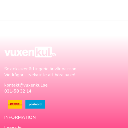
Sexleksaker & Lingerie är vår passion.
Vid frågor - tveka inte att höra av er!
kontakt@vuxenkul.se
031-58 32 14
INFORMATION
Logga in