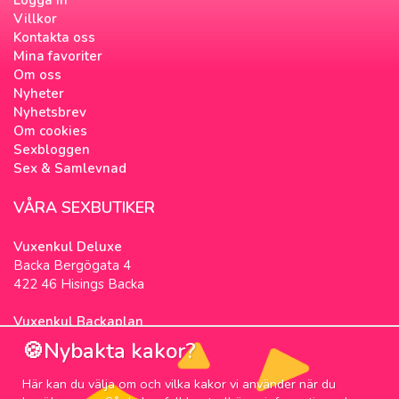
Villkor
Kontakta oss
Mina favoriter
Om oss
Nyheter
Nyhetsbrev
Om cookies
Sexbloggen
Sex & Samlevnad
VÅRA SEXBUTIKER
Vuxenkul Deluxe
Backa Bergögata 4
422 46 Hisings Backa
Vuxenkul Backaplan
Färgfabriksgatan 3
🍪Nybakta kakor?
417 05 Göteborg
Här kan du välja om och vilka kakor vi använder när du
NYHETSBREV