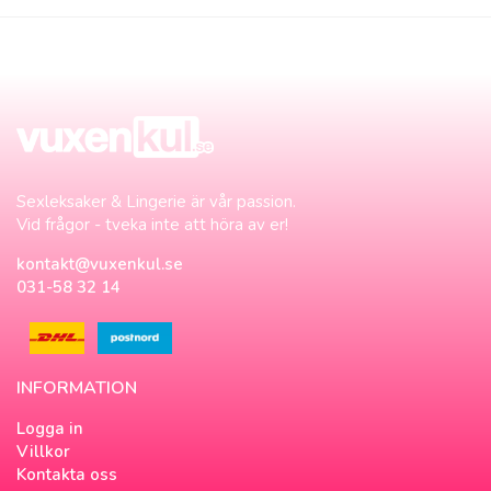
Sexleksaker & Lingerie är vår passion.
Vid frågor - tveka inte att höra av er!
kontakt@vuxenkul.se
031-58 32 14
INFORMATION
Logga in
Villkor
Kontakta oss