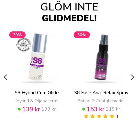
GLÖM INTE
GLIDMEDEL!
30%
30%
S8 Hybrid Cum Glide
S8 Ease Anal Relax Spray
Hybrid & Oljebaserat
Fisting & Analglidmedel
139 kr
153 kr
199 kr
219 kr
1