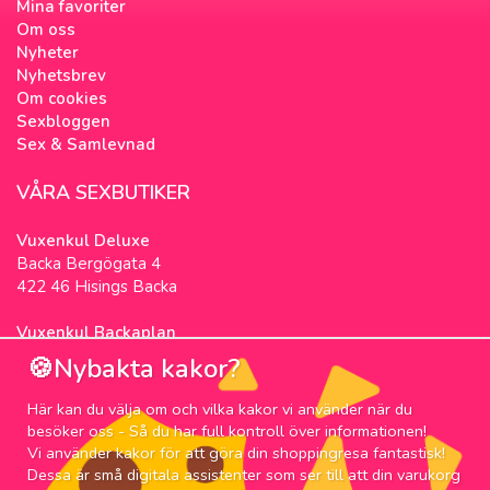
Mina favoriter
Om oss
Nyheter
Nyhetsbrev
Om cookies
Sexbloggen
Sex & Samlevnad
VÅRA SEXBUTIKER
Vuxenkul Deluxe
Backa Bergögata 4
422 46 Hisings Backa
Vuxenkul Backaplan
Färgfabriksgatan 3
🍪Nybakta kakor?
417 05 Göteborg
Här kan du välja om och vilka kakor vi använder när du
NYHETSBREV
besöker oss - Så du har full kontroll över informationen!
Vi använder kakor för att göra din shoppingresa fantastisk!
Prenumerera på nyhetsbrevet för våra bästa
Dessa är små digitala assistenter som ser till att din varukorg
erbjudanden och nyheter!