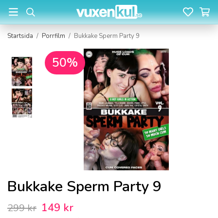
Startsida
/
Porrfilm
/
Bukkake Sperm Party 9
50%
Bukkake Sperm Party 9
149 kr
299 kr