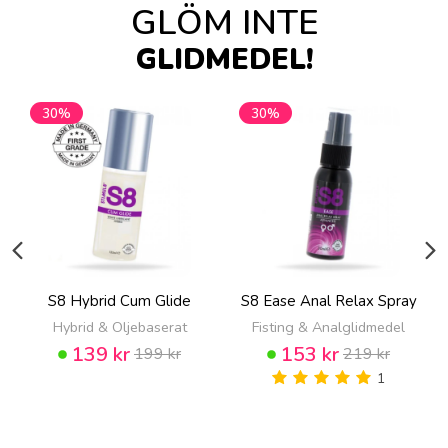
GLÖM INTE
GLIDMEDEL!
30%
30%
S8 Hybrid Cum Glide
S8 Ease Anal Relax Spray
Hybrid & Oljebaserat
Fisting & Analglidmedel
139 kr
153 kr
199 kr
219 kr
1