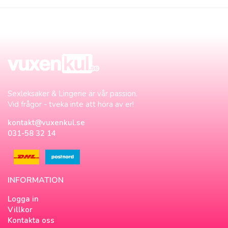
Sexleksaker & Lingerie är vår passion.
Vid frågor - tveka inte att höra av er!
kontakt@vuxenkul.se
031-58 32 14
INFORMATION
Logga in
Villkor
Kontakta oss