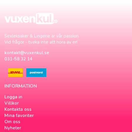
Sexleksaker & Lingerie är vår passion.
Vid frågor - tveka inte att höra av er!
kontakt@vuxenkul.se
031-58 32 14
INFORMATION
Logga in
Villkor
Kontakta oss
Mina favoriter
Om oss
Nyheter