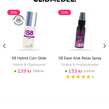
30%
30%
S8 Hybrid Cum Glide
S8 Ease Anal Relax Spray
Hybrid & Oljebaserat
Fisting & Analglidmedel
139 kr
153 kr
199 kr
219 kr
1