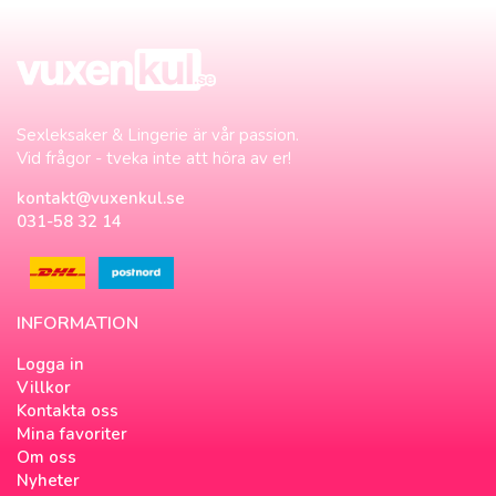
Sexleksaker & Lingerie är vår passion.
Vid frågor - tveka inte att höra av er!
kontakt@vuxenkul.se
031-58 32 14
INFORMATION
Logga in
Villkor
Kontakta oss
Mina favoriter
Om oss
Nyheter