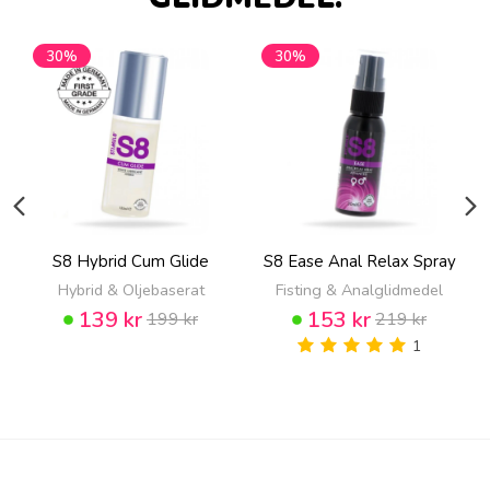
30%
30%
S8 Hybrid Cum Glide
S8 Ease Anal Relax Spray
Hybrid & Oljebaserat
Fisting & Analglidmedel
139 kr
153 kr
199 kr
219 kr
1