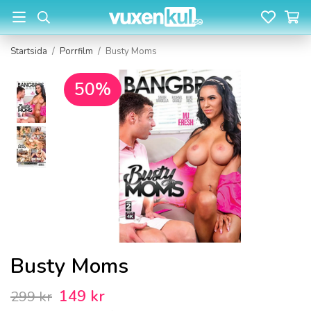
Startsida
/
Porrfilm
/
Busty Moms
50%
Busty Moms
149 kr
299 kr