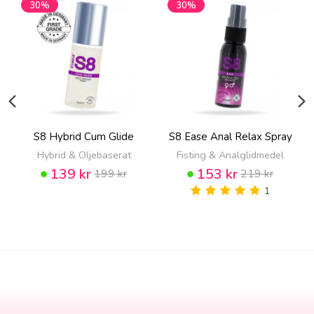
30%
30%
S8 Hybrid Cum Glide
S8 Ease Anal Relax Spray
Hybrid & Oljebaserat
Fisting & Analglidmedel
139 kr
153 kr
199 kr
219 kr
1