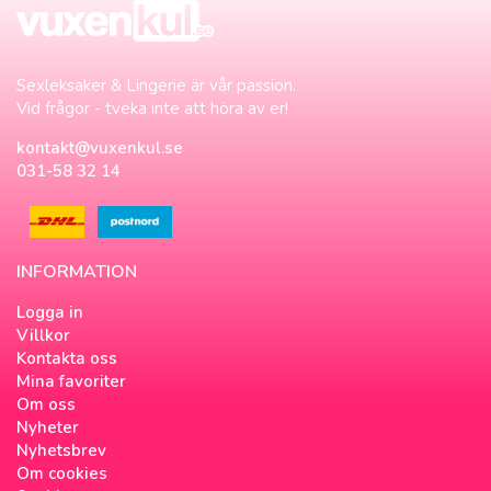
Sexleksaker & Lingerie är vår passion.
Vid frågor - tveka inte att höra av er!
kontakt@vuxenkul.se
031-58 32 14
INFORMATION
Logga in
Villkor
Kontakta oss
Mina favoriter
Om oss
Nyheter
Nyhetsbrev
Om cookies