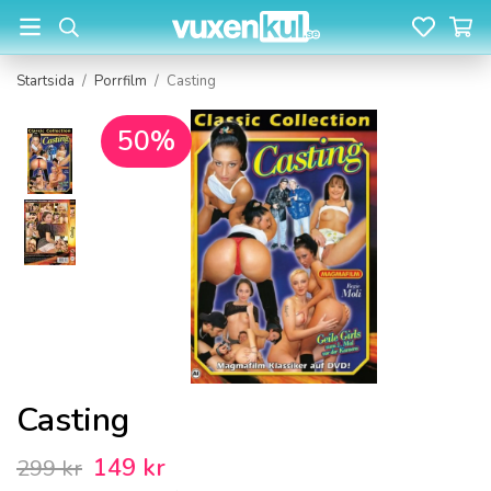
Startsida
/
Porrfilm
/
Casting
50%
Casting
149 kr
299 kr