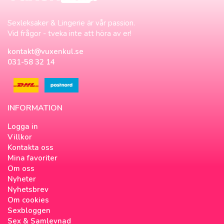
Sexleksaker & Lingerie är vår passion.
Vid frågor - tveka inte att höra av er!
kontakt@vuxenkul.se
031-58 32 14
INFORMATION
Logga in
Villkor
Kontakta oss
Mina favoriter
Om oss
Nyheter
Nyhetsbrev
Om cookies
Sexbloggen
Sex & Samlevnad