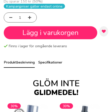
Du sparar
150 kr
(
50
%)
Kampanjpriser gäller endast online
Lägg i varukorgen
Finns i lager för omgående leverans
Produktbeskrivning
Specifikationer
GLÖM INTE
GLIDMEDEL!
30%
30%