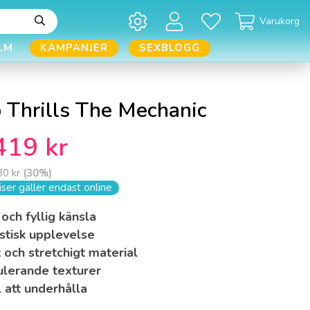
Varukorg
LM
KAMPANJER
SEXBLOGG
 Thrills The Mechanic
419 kr
80 kr
(
30
%)
ser gäller endast online
och fyllig känsla
stisk upplevelse
 och stretchigt material
ulerande texturer
 att underhålla