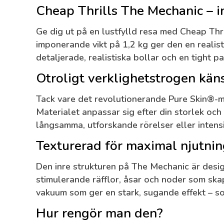
Cheap Thrills The Mechanic – i
Ge dig ut på en lustfylld resa med
Cheap Thr
imponerande vikt på 1,2 kg ger den en realis
detaljerade, realistiska bollar och en tight p
Otroligt verklighetstrogen kän
Tack vare det revolutionerande
Pure Skin®-m
Materialet anpassar sig efter din storlek oc
långsamma, utforskande rörelser eller intensiv
Texturerad för maximal njutni
Den inre strukturen på The Mechanic är desig
stimulerande räfflor, åsar och noder som ska
vakuum som ger en stark, sugande effekt – so
Hur rengör man den?