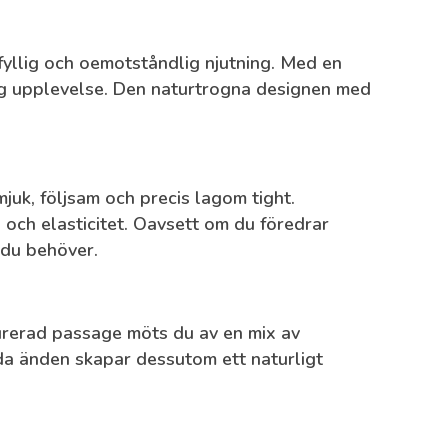
 fyllig och oemotståndlig njutning. Med en
lig upplevelse. Den naturtrogna designen med
uk, följsam och precis lagom tight.
och elasticitet. Oavsett om du föredrar
t du behöver.
urerad passage
möts du av en mix av
gda änden skapar dessutom ett naturligt