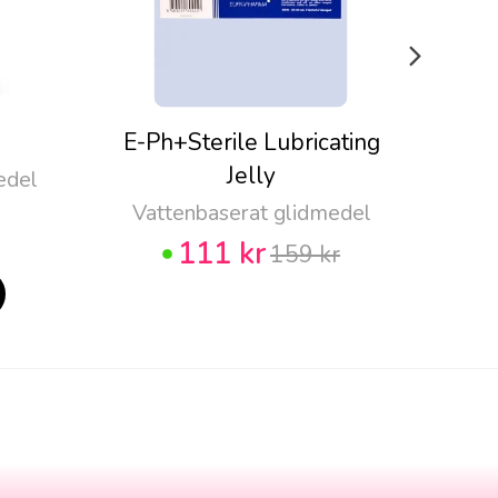
E-Ph+Sterile Lubricating
Pju
Jelly
edel
Vattenbaserat glidmedel
111 kr
159 kr