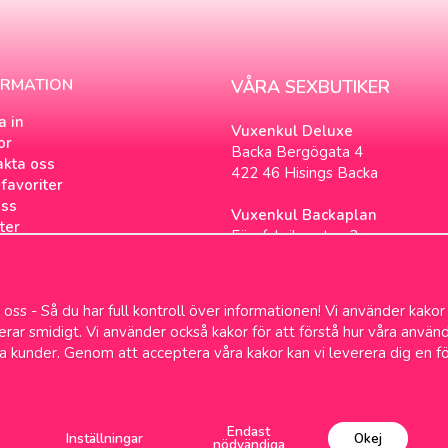
ORMATION
VÅRA SEXBUTIKER
a in
Vuxenkul Deluxe
or
Backa Bergögata 4
akta oss
422 46 Hisings Backa
favoriter
ss
Vuxenkul Backaplan
ter
Färgfabriksgatan 3
tsbrev
417 05 Göteborg
ookies
loggen
oss - Så du har full kontroll över informationen! Vi använder kakor
& Samlevnad
gerar smidigt. Vi använder också kakor för att förstå hur våra anv
a kunder. Genom att acceptera våra kakor kan vi leverera dig en f
Fri frakt över 699kr
1-2 dagars leve
Endast
Inställningar
Okej
nödvändiga