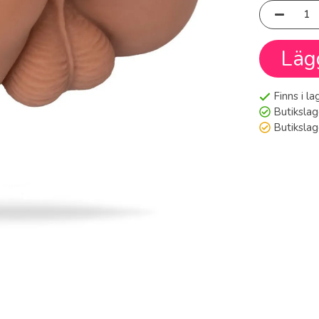
Läg
Finns i l
Butikslag
Butiksla