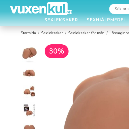
SEXLEKSAKER
SEXHJÄLPMEDEL
Startsida
/
Sexleksaker
/
Sexleksaker för män
/
Lösvaginor
30%