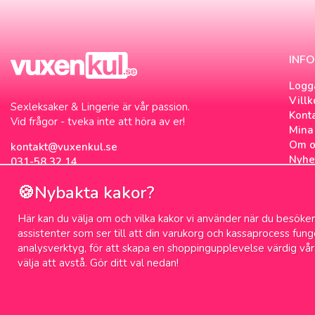
INF
Logg
Villk
Sexleksaker & Lingerie är vår passion.
Kont
Vid frågor - tveka inte att höra av er!
Mina 
Om o
kontakt@vuxenkul.se
Nyhe
031-58 32 14
Nyhe
🍪Nybakta kakor?
Om c
Sexb
Här kan du välja om och vilka kakor vi använder när du besöker 
Sex 
assistenter som ser till att din varukorg och kassaprocess fun
analysverktyg, för att skapa en shoppingupplevelse värdig vår
välja att avstå. Gör ditt val nedan!
100% diskret leverans