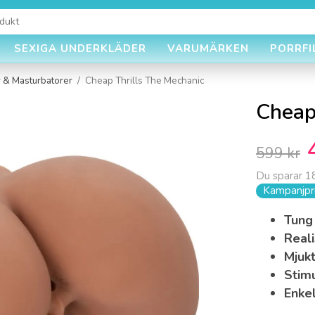
SEXIGA UNDERKLÄDER
VARUMÄRKEN
PORRFI
 & Masturbatorer
/
Cheap Thrills The Mechanic
Cheap
599 kr
Du sparar
1
Kampanjpri
Tung 
Reali
Mjukt
Stim
Enkel