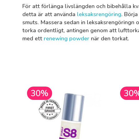
För att förlänga livslängden och bibehålla kv
detta är att använda
leksaksrengöring
. Börj
smuts. Massera sedan in leksaksrengöringn oc
torka ordentligt, antingen genom att lufttor
med ett
renewing powder
när den torkat.
30%
30