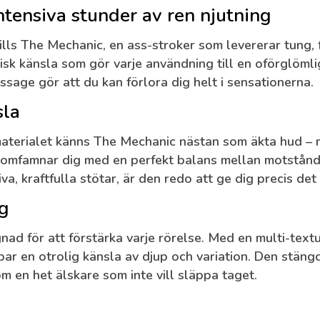
ntensiva stunder av ren njutning
ills The Mechanic
, en ass-stroker som levererar tung,
tisk känsla som gör varje användning till en oförglöm
assage gör att du kan förlora dig helt i sensationerna.
sla
aterialet
känns The Mechanic nästan som äkta hud – mj
h omfamnar dig med en perfekt balans mellan motstånd 
a, kraftfulla stötar, är den redo att ge dig precis de
ng
nad för att förstärka varje rörelse. Med en
multi-text
par en otrolig känsla av djup och variation. Den stän
m en het älskare som inte vill släppa taget.