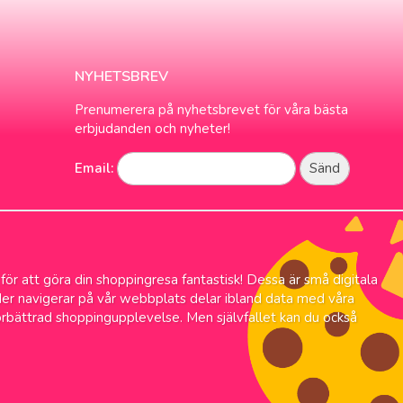
NYHETSBREV
Prenumerera på nyhetsbrevet för våra bästa
erbjudanden och nyheter!
Email:
 för att göra din shoppingresa fantastisk! Dessa är små digitala
änder navigerar på vår webbplats delar ibland data med våra
örbättrad shoppingupplevelse. Men självfallet kan du också
rans
Alltid låga priser