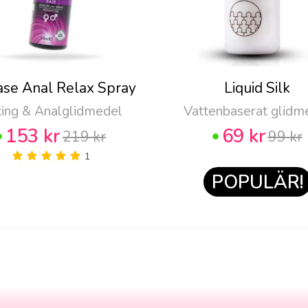
ase Anal Relax Spray
Liquid Silk
ting & Analglidmedel
Vattenbaserat glidm
153 kr
69 kr
219 kr
99 kr
1
POPULÄR!