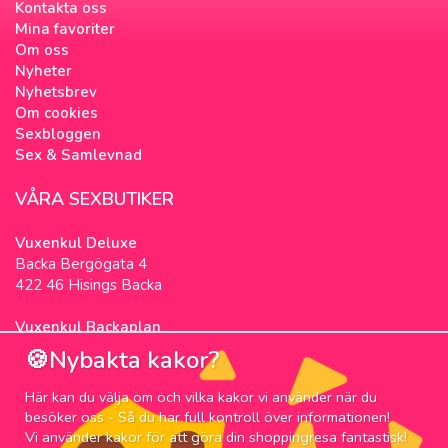
Kontakta oss
Mina favoriter
Om oss
Nyheter
Nyhetsbrev
Om cookies
Sexbloggen
Sex & Samlevnad
VÅRA SEXBUTIKER
Vuxenkul Deluxe
Backa Bergögata 4
422 46 Hisings Backa
Vuxenkul Backaplan
Färgfabriksgatan 3
🍪Nybakta kakor?
417 05 Göteborg
Här kan du välja om och vilka kakor vi använder när du
NYHETSBREV
besöker oss - Så du har full kontroll över informationen!
Vi använder kakor för att göra din shoppingresa fantastisk!
Prenumerera på nyhetsbrevet för våra bästa