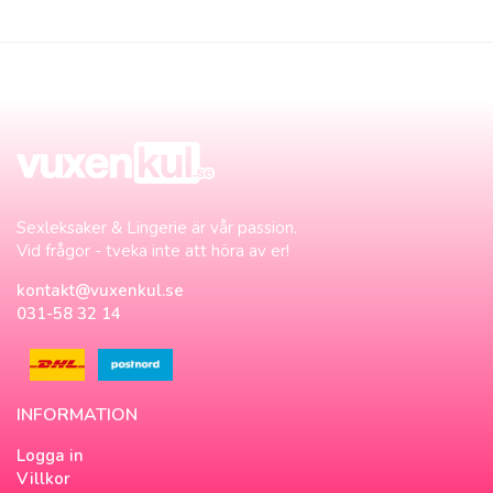
Sexleksaker & Lingerie är vår passion.
Vid frågor - tveka inte att höra av er!
kontakt@vuxenkul.se
031-58 32 14
INFORMATION
Logga in
Villkor