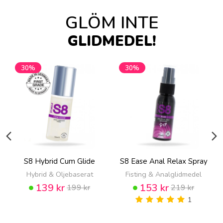
GLÖM INTE
GLIDMEDEL!
30%
30%
S8 Hybrid Cum Glide
S8 Ease Anal Relax Spray
Hybrid & Oljebaserat
Fisting & Analglidmedel
139 kr
153 kr
199 kr
219 kr
1