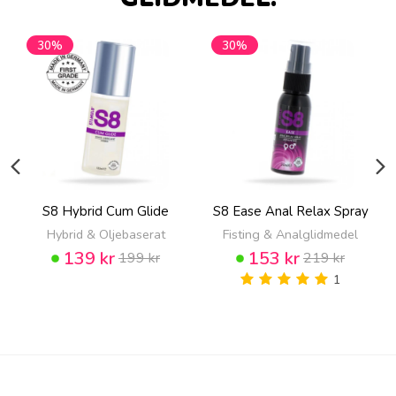
30%
30%
S8 Hybrid Cum Glide
S8 Ease Anal Relax Spray
Hybrid & Oljebaserat
Fisting & Analglidmedel
139 kr
153 kr
199 kr
219 kr
1