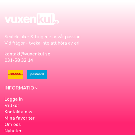
Sexleksaker & Lingerie är vår passion.
Vid frågor - tveka inte att höra av er!
kontakt@vuxenkul.se
031-58 32 14
INFORMATION
Logga in
Villkor
Kontakta oss
Mina favoriter
Om oss
Nyheter