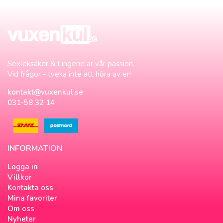
Sexleksaker & Lingerie är vår passion.
Vid frågor - tveka inte att höra av er!
kontakt@vuxenkul.se
031-58 32 14
INFORMATION
Logga in
Villkor
Kontakta oss
Mina favoriter
Om oss
Nyheter