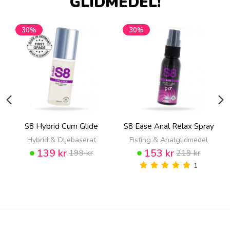
GLIDMEDEL!
30%
30%
S8 Hybrid Cum Glide
S8 Ease Anal Relax Spray
Hybrid & Oljebaserat
Fisting & Analglidmedel
139 kr
153 kr
199 kr
219 kr
1