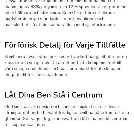
Dessa strumpor är skapade av 20 denier material med en
blandning av 88% polyamid och 12% spandex, vilket gör dem
både hållbara och stretchiga. Som Oeko-Tex-certifierade
uppfyller de höga standarder för miljövänlighet och
hudsäkerhet, så att du kan bära dem med självförtroende.
Förförisk Detalj för Varje Tillfälle
Kombinera dessa strumpor med ett vackert hängselbälte för en
klassisk och sexig look. De är det perfekta komplementet till
våra
sexiga underkläder
och passar utmärkt för att skapa en
elegant stil för speciella stunder.
Låt Dina Ben Stå i Centrum
Med sin klassiska design och sammetsmjuka finish är dessa
strumpor det perfekta valet för dig som vill ha både komfort och
glamour. Gör varje steg minnesvärt och låt dina ben bli centrum
för uppmärksamheten!