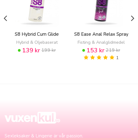
S8 Hybrid Cum Glide
S8 Ease Anal Relax Spray
Hybrid & Oljebaserat
Fisting & Analglidmedel
139 kr
153 kr
199 kr
219 kr
1
Sexleksaker & Lingerie är vår passion.