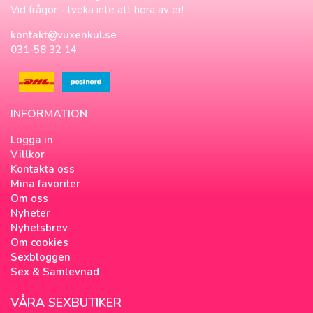
Vid frågor - tveka inte att höra av er!
kontakt@vuxenkul.se
031-58 32 14
INFORMATION
Logga in
Villkor
Kontakta oss
Mina favoriter
Om oss
Nyheter
Nyhetsbrev
Om cookies
Sexbloggen
Sex & Samlevnad
VÅRA SEXBUTIKER