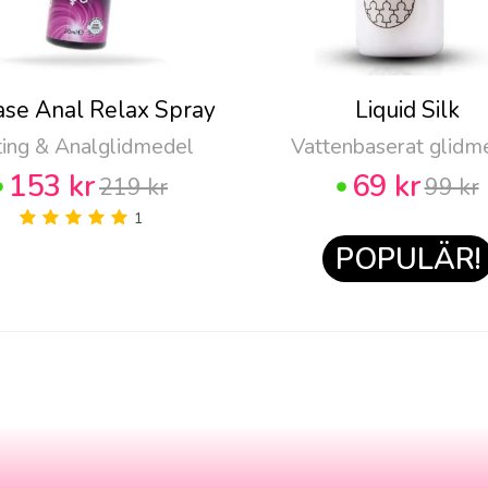
ase Anal Relax Spray
Liquid Silk
ting & Analglidmedel
Vattenbaserat glidm
153 kr
69 kr
219 kr
99 kr
1
POPULÄR!