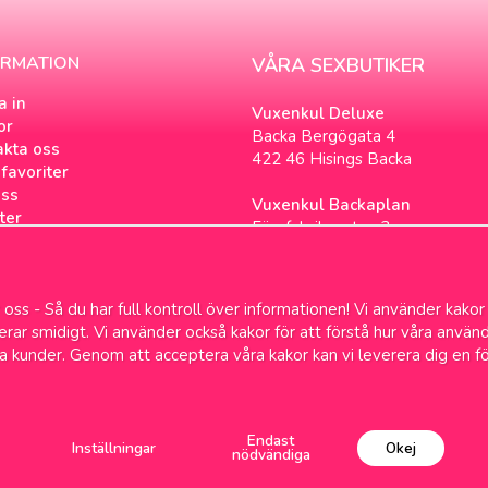
ORMATION
VÅRA SEXBUTIKER
a in
Vuxenkul Deluxe
or
Backa Bergögata 4
akta oss
422 46 Hisings Backa
favoriter
ss
Vuxenkul Backaplan
ter
Färgfabriksgatan 3
tsbrev
417 05 Göteborg
ookies
loggen
oss - Så du har full kontroll över informationen! Vi använder kakor
& Samlevnad
gerar smidigt. Vi använder också kakor för att förstå hur våra anv
a kunder. Genom att acceptera våra kakor kan vi leverera dig en f
Fri frakt över 699kr
1-2 dagars leve
Endast
Inställningar
Okej
nödvändiga