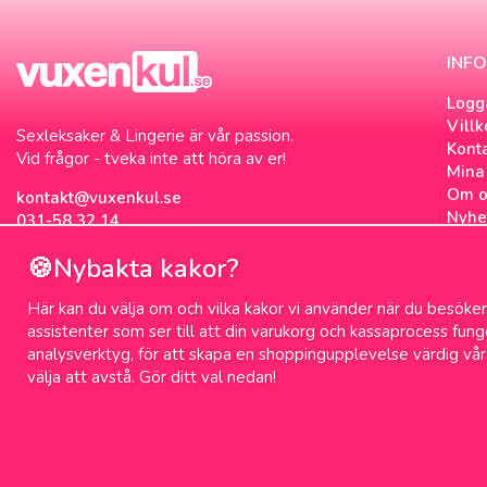
INF
Logg
Villk
Sexleksaker & Lingerie är vår passion.
Kont
Vid frågor - tveka inte att höra av er!
Mina 
Om o
kontakt@vuxenkul.se
Nyhe
031-58 32 14
Nyhe
🍪Nybakta kakor?
Om c
Sexb
Här kan du välja om och vilka kakor vi använder när du besöker 
Sex 
assistenter som ser till att din varukorg och kassaprocess fun
analysverktyg, för att skapa en shoppingupplevelse värdig vår
välja att avstå. Gör ditt val nedan!
100% diskret leverans