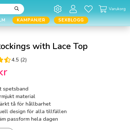
Varukorg
LM
KAMPANJER
SEXBLOGG
tockings with Lace Top
4.5 (2)
kr
gt spetsband
mjukt material
ärkt tå för hållbarhet
ell design för alla tillfällen
äm passform hela dagen