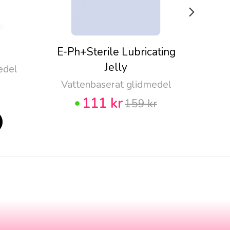
E-Ph+Sterile Lubricating
Pju
Jelly
edel
Vattenbaserat glidmedel
111 kr
159 kr