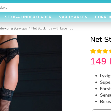
SEXIGA UNDERKLÄDER
VARUMÄRKEN
PORRFI
pbyxor & Stay-ups
/
Net Stockings with Lace Top
Net S
149 
Lyxi
Super
Först
Sensu
Bekv