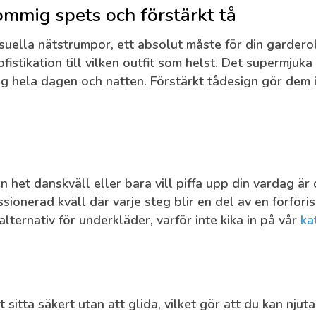
mmig spets och förstärkt tå
suella nätstrumpor, ett absolut måste för din garder
sofistikation till vilken outfit som helst. Det supermju
g hela dagen och natten. Förstärkt tådesign gör dem i
 het danskväll eller bara vill piffa upp din vardag ä
ssionerad kväll där varje steg blir en del av en förför
alternativ för underkläder, varför inte kika in på vår
ka
sitta säkert utan att glida, vilket gör att du kan njut