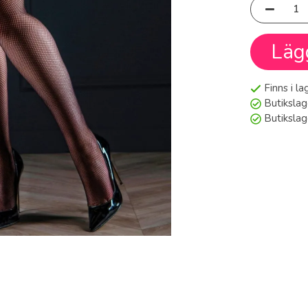
Läg
Finns i l
Butikslag
Butiksla