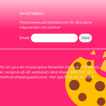
NYHETSBREV
Prenumerera på nyhetsbrevet för våra bästa
erbjudanden och nyheter!
Email:
 för att göra din shoppingresa fantastisk! Dessa är små digitala
änder navigerar på vår webbplats delar ibland data med våra
örbättrad shoppingupplevelse. Men självfallet kan du också
rans
Alltid låga priser