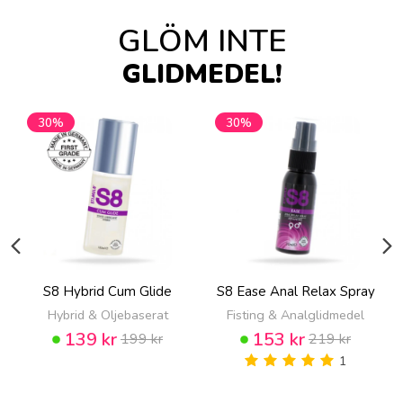
GLÖM INTE
GLIDMEDEL!
30%
30%
S8 Hybrid Cum Glide
S8 Ease Anal Relax Spray
Hybrid & Oljebaserat
Fisting & Analglidmedel
139 kr
153 kr
199 kr
219 kr
1