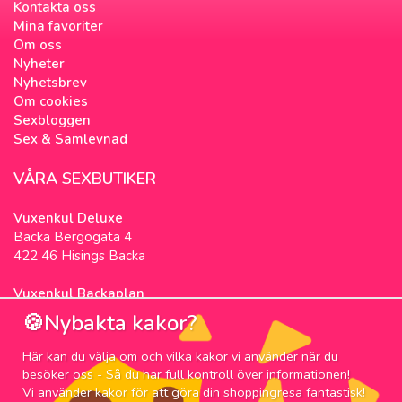
Kontakta oss
Mina favoriter
Om oss
Nyheter
Nyhetsbrev
Om cookies
Sexbloggen
Sex & Samlevnad
VÅRA SEXBUTIKER
Vuxenkul Deluxe
Backa Bergögata 4
422 46 Hisings Backa
Vuxenkul Backaplan
Färgfabriksgatan 3
🍪Nybakta kakor?
417 05 Göteborg
Här kan du välja om och vilka kakor vi använder när du
NYHETSBREV
besöker oss - Så du har full kontroll över informationen!
Vi använder kakor för att göra din shoppingresa fantastisk!
Prenumerera på nyhetsbrevet för våra bästa