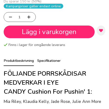
Du sparar
150 kr
(
50
%)
Kampanjpriser gäller endast online
Lägg i varukorgen
Finns i lager för omgående leverans
Produktbeskrivning
Specifikationer
FÖLJANDE PORRSKÅDISAR
MEDVERKAR I EYE
CANDY Cushion For Pushin' 1:
Mia Riley, Klaudia Kelly, Jade Rose, Julie Ann More