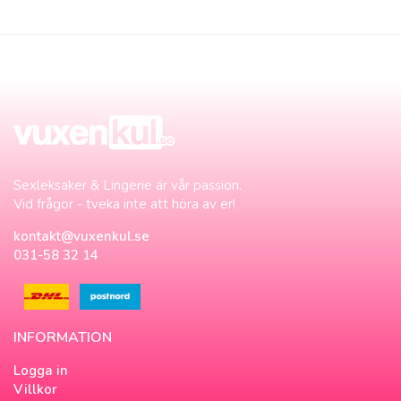
Sexleksaker & Lingerie är vår passion.
Vid frågor - tveka inte att höra av er!
kontakt@vuxenkul.se
031-58 32 14
INFORMATION
Logga in
Villkor