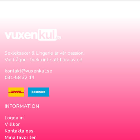
Sexleksaker & Lingerie är vår passion.
Vid frågor - tveka inte att höra av er!
kontakt@vuxenkul.se
031-58 32 14
INFORMATION
Logga in
Villkor
Kontakta oss
Mina favoriter