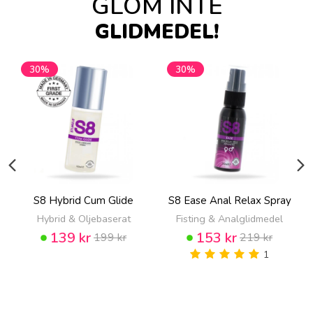
GLÖM INTE
GLIDMEDEL!
30%
30%
S8 Hybrid Cum Glide
S8 Ease Anal Relax Spray
Hybrid & Oljebaserat
Fisting & Analglidmedel
139 kr
153 kr
199 kr
219 kr
1