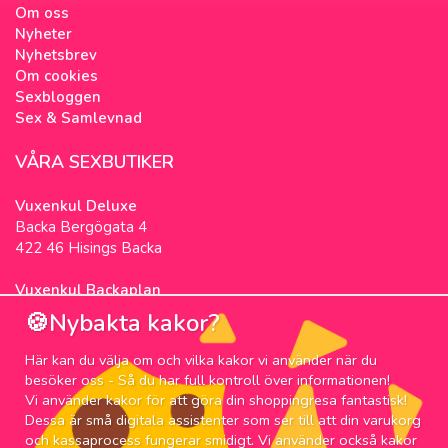
Om oss
Nyheter
Nyhetsbrev
Om cookies
Sexbloggen
Sex & Samlevnad
VÅRA SEXBUTIKER
Vuxenkul Deluxe
Backa Bergögata 4
422 46 Hisings Backa
Vuxenkul Backaplan
Färgfabriksgatan 3
🍪Nybakta kakor?
417 05 Göteborg
Här kan du välja om och vilka kakor vi använder när du
NYHETSBREV
besöker oss - Så du har full kontroll över informationen!
Vi använder kakor för att göra din shoppingresa fantastisk!
Prenumerera på nyhetsbrevet för våra bästa
Dessa är små digitala assistenter som ser till att din varukorg
erbjudanden och nyheter!
och kassaprocess fungerar smidigt. Vi använder också kakor