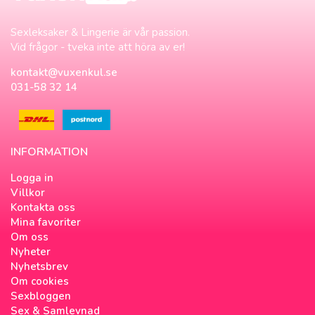
Sexleksaker & Lingerie är vår passion.
Vid frågor - tveka inte att höra av er!
kontakt@vuxenkul.se
031-58 32 14
INFORMATION
Logga in
Villkor
Kontakta oss
Mina favoriter
Om oss
Nyheter
Nyhetsbrev
Om cookies
Sexbloggen
Sex & Samlevnad