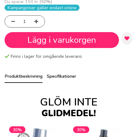
Du sparar
150 kr
(
50
%)
Kampanjpriser gäller endast online
Lägg i varukorgen
Finns i lager för omgående leverans
Produktbeskrivning
Specifikationer
GLÖM INTE
GLIDMEDEL!
30%
30%