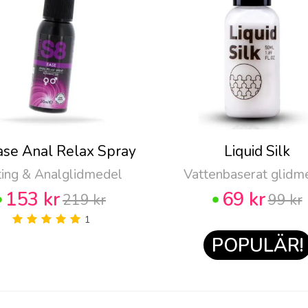
ase Anal Relax Spray
Liquid Silk
ting & Analglidmedel
Vattenbaserat glidm
153 kr
69 kr
219 kr
99 kr
1
POPULÄR!