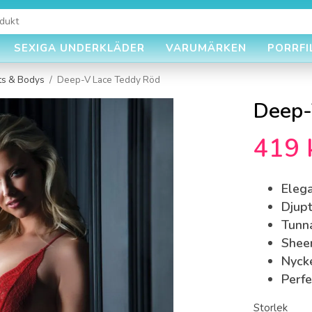
SEXIGA UNDERKLÄDER
VARUMÄRKEN
PORRFI
ts & Bodys
/
Deep-V Lace Teddy Röd
Deep-
419 
Elega
Djupt
Tunn
Sheer
Nycke
Perfe
Storlek