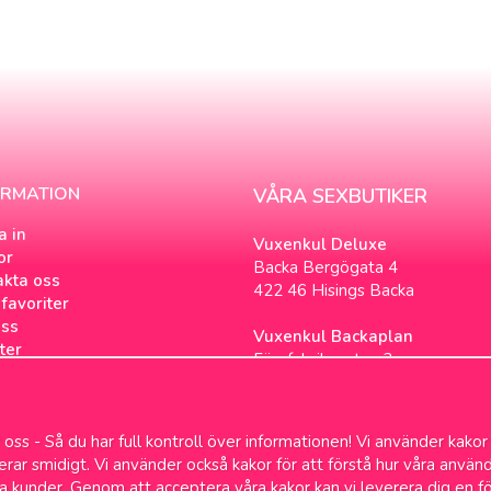
ORMATION
VÅRA SEXBUTIKER
a in
Vuxenkul Deluxe
or
Backa Bergögata 4
akta oss
422 46 Hisings Backa
favoriter
ss
Vuxenkul Backaplan
ter
Färgfabriksgatan 3
tsbrev
417 05 Göteborg
ookies
loggen
oss - Så du har full kontroll över informationen! Vi använder kakor
& Samlevnad
gerar smidigt. Vi använder också kakor för att förstå hur våra anv
a kunder. Genom att acceptera våra kakor kan vi leverera dig en f