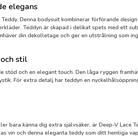
de elegans
 Teddy
. Denna bodysuit kombinerar förförande design 
derkläder. Teddyn är skapad i delikat spets med ett sub
ramhäver din dekolletage och ger en utstrålning som in
och stil
 stöd och en elegant touch. Den låga ryggen framhäve
stik. För extra detalj har teddyn en nyckelhålsöppning
ler bara känna dig extra självsäker, är Deep-V Lace Te
las vin och denna eleganta teddy som ditt hemliga va