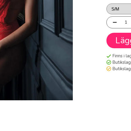
Läg
Finns i l
Butikslag
Butiksla