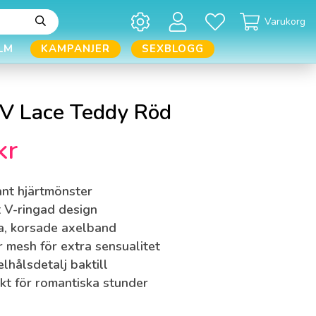
Varukorg
LM
KAMPANJER
SEXBLOGG
V Lace Teddy Röd
kr
nt hjärtmönster
 V-ringad design
a, korsade axelband
 mesh för extra sensualitet
lhålsdetalj baktill
kt för romantiska stunder