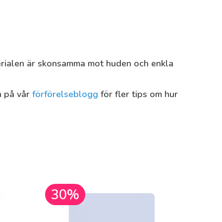
erialen är skonsamma mot huden och enkla
n på vår
förförelseblogg
för fler tips om hur
30%
30