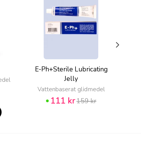
E-Ph+Sterile Lubricating
Pju
Jelly
edel
Vattenbaserat glidmedel
111 kr
159 kr