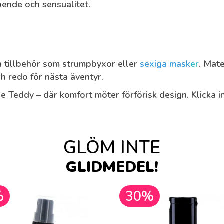
roende och sensualitet.
a tillbehör som strumpbyxor eller
sexiga mask
er
. Mat
ch redo för nästa äventyr.
e Teddy – där komfort möter förförisk design. Klicka i
GLÖM INTE
GLIDMEDEL!
%
30%