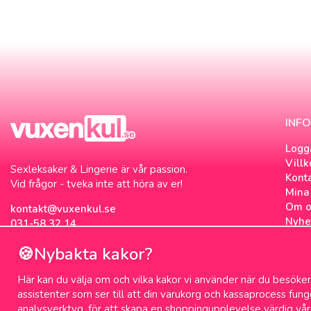
INF
Logg
Villk
Sexleksaker & Lingerie är vår passion.
Kont
Vid frågor - tveka inte att höra av er!
Mina 
Om o
kontakt@vuxenkul.se
Nyhe
031-58 32 14
Nyhe
🍪Nybakta kakor?
Om c
Sexb
Här kan du välja om och vilka kakor vi använder när du besöker 
Sex 
assistenter som ser till att din varukorg och kassaprocess fun
analysverktyg, för att skapa en shoppingupplevelse värdig vår