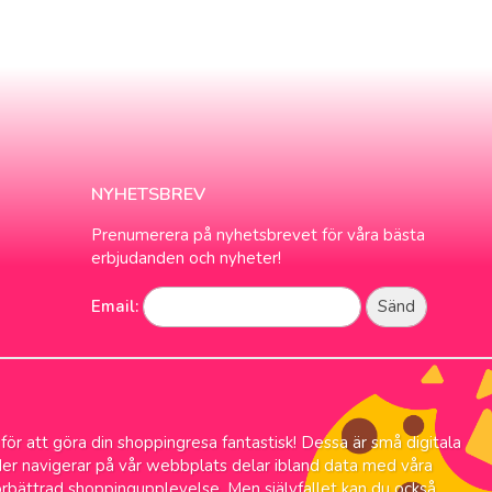
NYHETSBREV
Prenumerera på nyhetsbrevet för våra bästa
erbjudanden och nyheter!
Email:
 för att göra din shoppingresa fantastisk! Dessa är små digitala
änder navigerar på vår webbplats delar ibland data med våra
örbättrad shoppingupplevelse. Men självfallet kan du också