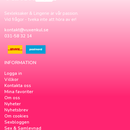
Sexleksaker & Lingerie är vår passion.
Vid frågor - tveka inte att höra av er!
kontakt@vuxenkul.se
031-58 32 14
INFORMATION
Logga in
Villkor
Kontakta oss
Mina favoriter
Om oss
Nyheter
Nyhetsbrev
Om cookies
Sexbloggen
Sex & Samlevnad