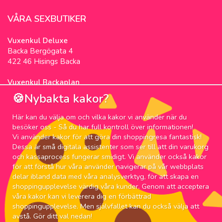
VÅRA SEXBUTIKER
Vuxenkul Deluxe
Backa Bergögata 4
422 46 Hisings Backa
Vuxenkul Backaplan
Färgfabriksgatan 3
🍪Nybakta kakor?
417 05 Göteborg
Här kan du välja om och vilka kakor vi använder när du
NYHETSBREV
besöker oss - Så du har full kontroll över informationen!
Vi använder kakor för att göra din shoppingresa fantastisk!
Prenumerera på nyhetsbrevet för våra bästa
Dessa är små digitala assistenter som ser till att din varukorg
erbjudanden och nyheter!
och kassaprocess fungerar smidigt. Vi använder också kakor
för att förstå hur våra använder navigerar på vår webbplats
Email:
delar ibland data med våra analysverktyg, för att skapa en
shoppingupplevelse värdig våra kunder. Genom att acceptera
våra kakor kan vi leverera dig en förbättrad
shoppingupplevelse. Men självfallet kan du också välja att
avstå. Gör ditt val nedan!