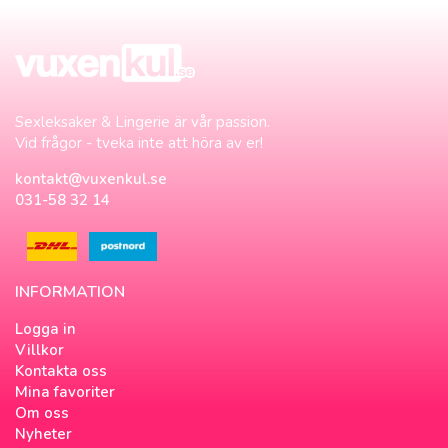
Sexleksaker & Lingerie är vår passion.
Vid frågor - tveka inte att höra av er!
kontakt@vuxenkul.se
031-58 32 14
INFORMATION
Logga in
Villkor
Kontakta oss
Mina favoriter
Om oss
Nyheter