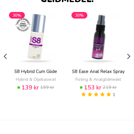
30%
30%
S8 Hybrid Cum Glide
S8 Ease Anal Relax Spray
Hybrid & Oljebaserat
Fisting & Analglidmedel
139 kr
153 kr
199 kr
219 kr
1