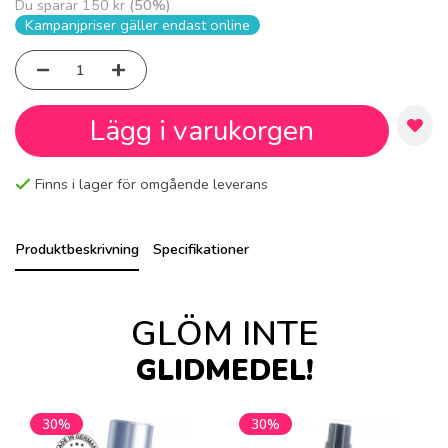
Du sparar
150 kr
(
50
%)
Kampanjpriser gäller endast online
Lägg i varukorgen
Finns i lager för omgående leverans
Produktbeskrivning
Specifikationer
GLÖM INTE
GLIDMEDEL!
30%
30%