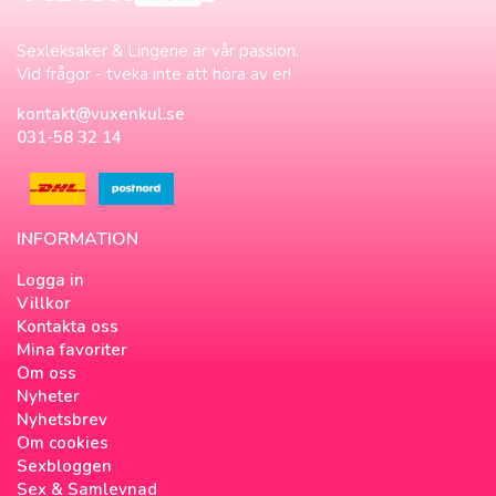
Sexleksaker & Lingerie är vår passion.
Vid frågor - tveka inte att höra av er!
kontakt@vuxenkul.se
031-58 32 14
INFORMATION
Logga in
Villkor
Kontakta oss
Mina favoriter
Om oss
Nyheter
Nyhetsbrev
Om cookies
Sexbloggen
Sex & Samlevnad