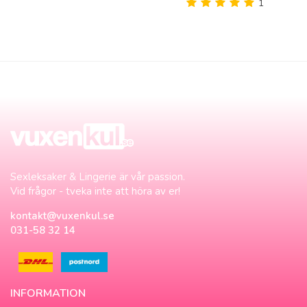
1
Sexleksaker & Lingerie är vår passion.
Vid frågor - tveka inte att höra av er!
kontakt@vuxenkul.se
031-58 32 14
INFORMATION