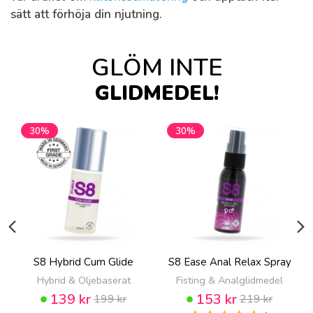
sätt att förhöja din njutning.
GLÖM INTE
GLIDMEDEL!
30%
30%
S8 Hybrid Cum Glide
S8 Ease Anal Relax Spray
Hybrid & Oljebaserat
Fisting & Analglidmedel
139 kr
153 kr
199 kr
219 kr