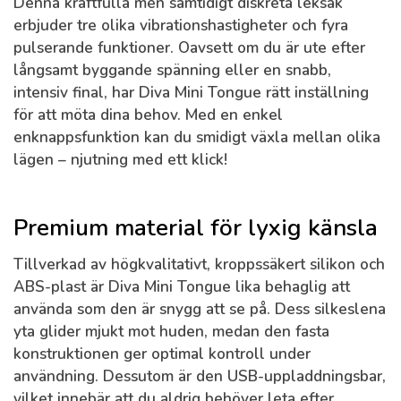
Denna kraftfulla men samtidigt diskreta leksak
erbjuder tre olika vibrationshastigheter och fyra
pulserande funktioner. Oavsett om du är ute efter
långsamt byggande spänning eller en snabb,
intensiv final, har Diva Mini Tongue rätt inställning
för att möta dina behov. Med en enkel
enknappsfunktion kan du smidigt växla mellan olika
lägen – njutning med ett klick!
Premium material för lyxig känsla
Tillverkad av högkvalitativt, kroppssäkert silikon och
ABS-plast är Diva Mini Tongue lika behaglig att
använda som den är snygg att se på. Dess silkeslena
yta glider mjukt mot huden, medan den fasta
konstruktionen ger optimal kontroll under
användning. Dessutom är den USB-uppladdningsbar,
vilket innebär att du aldrig behöver leta efter