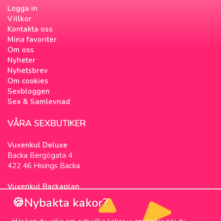
Logga in
Villkor
Kontakta oss
Mina favoriter
Om oss
Nyheter
Nyhetsbrev
Om cookies
Sexbloggen
Sex & Samlevnad
VÅRA SEXBUTIKER
Vuxenkul Deluxe
Backa Bergögata 4
422 46 Hisings Backa
Vuxenkul Backaplan
Färgfabriksgatan 3
🍪Nybakta kakor?
417 05 Göteborg