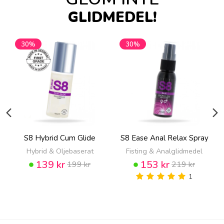
GLIDMEDEL!
30%
30%
S8 Hybrid Cum Glide
S8 Ease Anal Relax Spray
Hybrid & Oljebaserat
Fisting & Analglidmedel
139 kr
153 kr
199 kr
219 kr
1