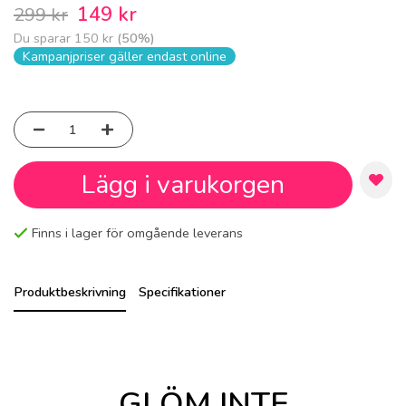
149 kr
299 kr
Du sparar
150 kr
(
50
%)
Kampanjpriser gäller endast online
Lägg i varukorgen
Finns i lager för omgående leverans
Produktbeskrivning
Specifikationer
GLÖM INTE