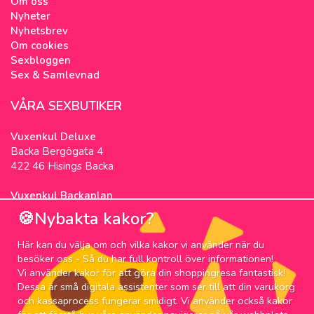
Om oss
Nyheter
Nyhetsbrev
Om cookies
Sexbloggen
Sex & Samlevnad
VÅRA SEXBUTIKER
Vuxenkul Deluxe
Backa Bergögata 4
422 46 Hisings Backa
Vuxenkul Backaplan
Färgfabriksgatan 3
🍪Nybakta kakor?
417 05 Göteborg
Här kan du välja om och vilka kakor vi använder när du
NYHETSBREV
besöker oss - Så du har full kontroll över informationen!
Vi använder kakor för att göra din shoppingresa fantastisk!
Prenumerera på nyhetsbrevet för våra bästa
Dessa är små digitala assistenter som ser till att din varukorg
erbjudanden och nyheter!
och kassaprocess fungerar smidigt. Vi använder också kakor