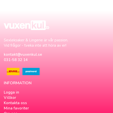
Sexleksaker & Lingerie är vår passion.
Vid frågor - tveka inte att höra av er!
kontakt@vuxenkul.se
031-58 32 14
INFORMATION
Logga in
Villkor
Kontakta oss
Mina favoriter