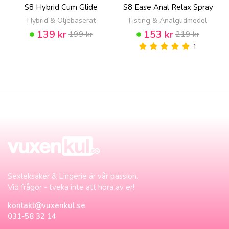
S8 Hybrid Cum Glide
S8 Ease Anal Relax Spray
Hybrid & Oljebaserat
Fisting & Analglidmedel
139 kr
153 kr
199 kr
219 kr
1
Sexleksaker & Lingerie är vår passion.
Vid frågor - tveka inte att höra av er!
kontakt@vuxenkul.se
031-58 32 14