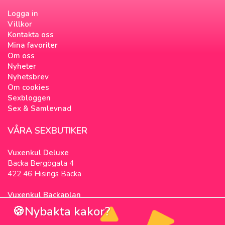
Logga in
Villkor
Kontakta oss
Mina favoriter
Om oss
Nyheter
Nyhetsbrev
Om cookies
Sexbloggen
Sex & Samlevnad
VÅRA SEXBUTIKER
Vuxenkul Deluxe
Backa Bergögata 4
422 46 Hisings Backa
Vuxenkul Backaplan
Färgfabriksgatan 3
🍪Nybakta kakor?
417 05 Göteborg