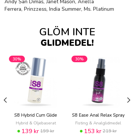
Andy San Dimas, Janet Mason, Ariella
Ferrera, Prinzzess, India Summer, Ms. Platinum
GLÖM INTE
GLIDMEDEL!
30%
30%
S8 Hybrid Cum Glide
S8 Ease Anal Relax Spray
Hybrid & Oljebaserat
Fisting & Analglidmedel
139 kr
153 kr
199 kr
219 kr