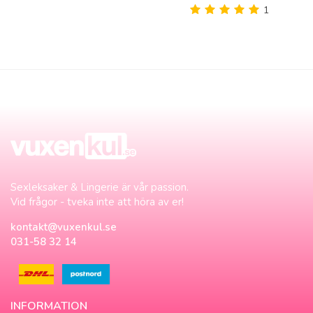
1
Sexleksaker & Lingerie är vår passion.
Vid frågor - tveka inte att höra av er!
kontakt@vuxenkul.se
031-58 32 14
INFORMATION