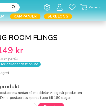
Varukorg
LM
KAMPANJER
SEXBLOGG
ING ROOM FLINGS
149 kr
50 kr
(
50
%)
ser gäller endast online
 lagret
produkt
postadress nedan så meddelar vi dig när produkten
! Din e-postadress sparas i upp till 180 dagar.