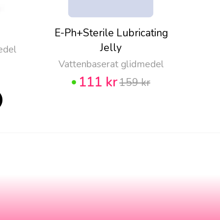
E-Ph+Sterile Lubricating
Pju
Jelly
edel
Vattenbaserat glidmedel
111 kr
159 kr