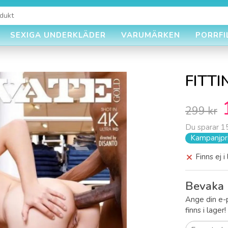
SEXIGA UNDERKLÄDER
VARUMÄRKEN
PORRFI
FITT
299 kr
Du sparar
1
Kampanjpri
Finns ej i
Bevaka 
Ange din e-
finns i lager