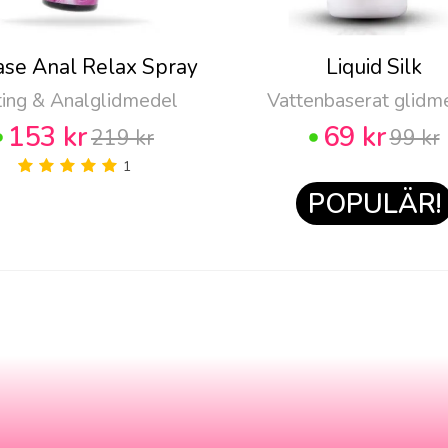
ase Anal Relax Spray
Liquid Silk
ting & Analglidmedel
Vattenbaserat glidm
153 kr
69 kr
219 kr
99 kr
1
POPULÄR!