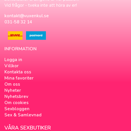
Vid frågor - tveka inte att höra av er!
kontakt@vuxenkul.se
031-58 32 14
INFORMATION
Logga in
Villkor
Kontakta oss
Mina favoriter
Om oss
Nyheter
Nyhetsbrev
Om cookies
Sexbloggen
Sex & Samlevnad
VÅRA SEXBUTIKER