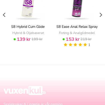
S8 Hybrid Cum Glide
S8 Ease Anal Relax Spray
Hybrid & Oljebaserat
Fisting & Analglidmedel
139 kr
153 kr
199 kr
219 kr
1
Sexleksaker & Lingerie är vår passion.