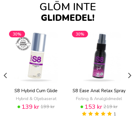
GLÖM INTE
GLIDMEDEL!
30%
30%
S8 Hybrid Cum Glide
S8 Ease Anal Relax Spray
Hybrid & Oljebaserat
Fisting & Analglidmedel
139 kr
153 kr
199 kr
219 kr
1