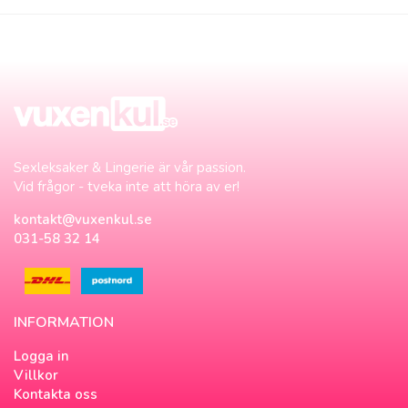
Sexleksaker & Lingerie är vår passion.
Vid frågor - tveka inte att höra av er!
kontakt@vuxenkul.se
031-58 32 14
INFORMATION
Logga in
Villkor
Kontakta oss