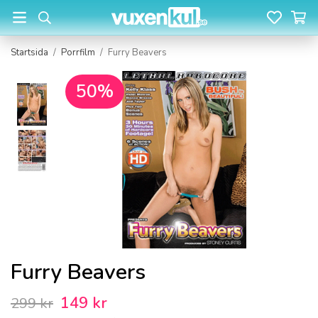
Startsida
/
Porrfilm
/
Furry Beavers
50%
Furry Beavers
149 kr
299 kr