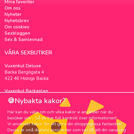
Mina favoriter
Om oss
Nyheter
Nyhetsbrev
Om cookies
Sexbloggen
Sex & Samlevnad
VÅRA SEXBUTIKER
Vuxenkul Deluxe
Backa Bergögata 4
422 46 Hisings Backa
Vuxenkul Backaplan
Färgfabriksgatan 3
🍪Nybakta kakor?
417 05 Göteborg
Här kan du välja om och vilka kakor vi använder när du
NYHETSBREV
besöker oss - Så du har full kontroll över informationen!
Vi använder kakor för att göra din shoppingresa fantastisk!
Prenumerera på nyhetsbrevet för våra bästa
Dessa är små digitala assistenter som ser till att din varukorg
erbjudanden och nyheter!