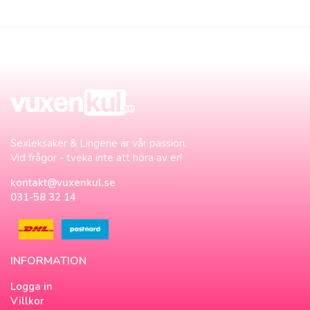
Sexleksaker & Lingerie är vår passion.
Vid frågor - tveka inte att höra av er!
kontakt@vuxenkul.se
031-58 32 14
INFORMATION
Logga in
Villkor