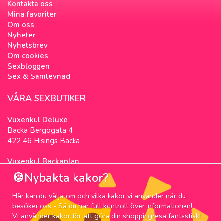
Kontakta oss
Mina favoriter
Om oss
Nyheter
Nyhetsbrev
Om cookies
Sexbloggen
Sex & Samlevnad
VÅRA SEXBUTIKER
Vuxenkul Deluxe
Backa Bergögata 4
422 46 Hisings Backa
Vuxenkul Backaplan
Färgfabriksgatan 3
🍪Nybakta kakor?
417 05 Göteborg
Här kan du välja om och vilka kakor vi använder när du
NYHETSBREV
besöker oss - Så du har full kontroll över informationen!
Vi använder kakor för att göra din shoppingresa fantastisk!
Prenumerera på nyhetsbrevet för våra bästa