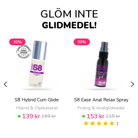
GLÖM INTE
GLIDMEDEL!
30%
30%
S8 Hybrid Cum Glide
S8 Ease Anal Relax Spray
Hybrid & Oljebaserat
Fisting & Analglidmedel
139 kr
153 kr
199 kr
219 kr
1